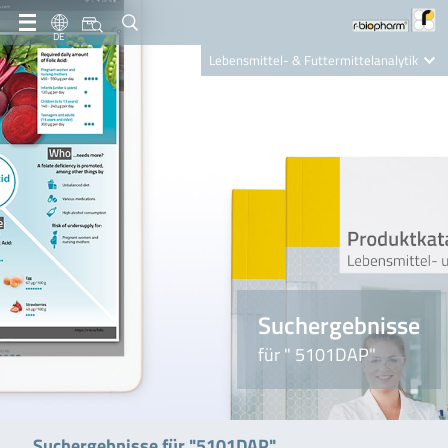
DE
Lebensmittel- & Futtermittelanalytik
Clinical Diagnostics
R-Biopharm AG
Nutrition Care
Suchergebnisse
für " 5101DAP"
Suchergebnisse für "5101DAP"