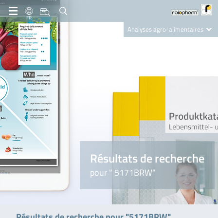
FR
Analyses agro-alimentaires
Diagnostics
R-Biopharm AG
Nutrition Care
Résultats de recherche
pour " 5171BRW"
Résultats de recherche pour "5171BRW"