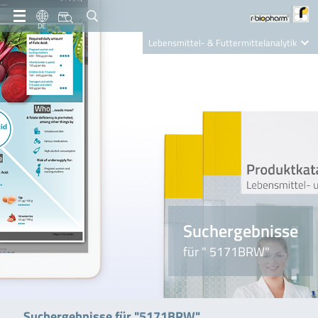
DE
Lebensmittel- & Futtermittelanalytik
Clinical Diagnostics
R-Biopharm AG
Nutrition Care
Suchergebnisse
für " 5171BRW"
Suchergebnisse für "5171BRW"