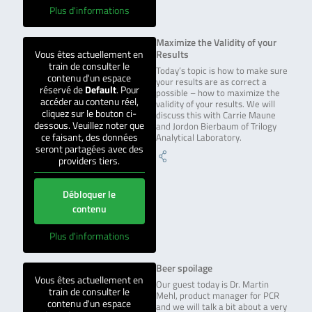
Plus d'informations
Maximize the Validity of your
Vous êtes actuellement en
Results
train de consulter le
Today’s topic is how to make sure
contenu d'un espace
your results are as correct a
réservé de
Default
. Pour
possible – how to maximize the
accéder au contenu réel,
validity of your results. We will
cliquez sur le bouton ci-
discuss this with Carrie Maune
dessous. Veuillez noter que
and Jordon Bierbaum of Trilogy
ce faisant, des données
Analytical Laboratory.
seront partagées avec des
providers tiers.
Débloquer le
contenu
Plus d'informations
Beer spoilage
Vous êtes actuellement en
Our guest today is Dr. Martin
train de consulter le
Mehl, product manager for PCR
contenu d'un espace
and we will talk a bit about a very