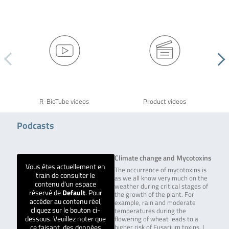
R-BioTube videos
Product videos
Podcasts
Climate change and Mycotoxins
Vous êtes actuellement en
The occurrence of mycotoxins is
train de consulter le
as we all know very much on the
contenu d'un espace
weather during critical stages of
réservé de
Default
. Pour
the growth of the plant. For
accéder au contenu réel,
example, rain and moderate
cliquez sur le bouton ci-
temperatures during the
dessous. Veuillez noter que
flowering of wheat leads to a
ce faisant, des données
higher risk of Fusarium toxins. I