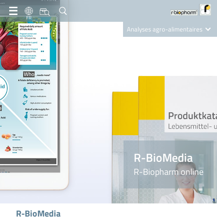
FR
Analyses agro-alimentaires
Diagnostics
R-Biopharm AG
Nutrition Care
R-BioMedia
R-Biopharm online
R-BioMedia