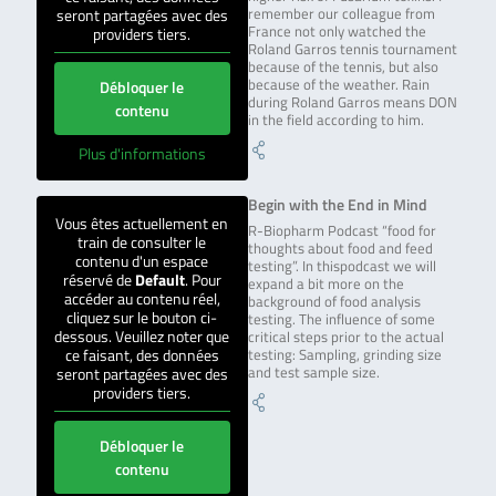
seront partagées avec des
remember our colleague from
France not only watched the
providers tiers.
Roland Garros tennis tournament
because of the tennis, but also
because of the weather. Rain
Débloquer le
during Roland Garros means DON
contenu
in the field according to him.
Plus d'informations
Begin with the End in Mind
Vous êtes actuellement en
R-Biopharm Podcast “food for
train de consulter le
thoughts about food and feed
contenu d'un espace
testing”. In thispodcast we will
réservé de
Default
. Pour
expand a bit more on the
accéder au contenu réel,
background of food analysis
cliquez sur le bouton ci-
testing. The influence of some
dessous. Veuillez noter que
critical steps prior to the actual
ce faisant, des données
testing: Sampling, grinding size
seront partagées avec des
and test sample size.
providers tiers.
Débloquer le
contenu