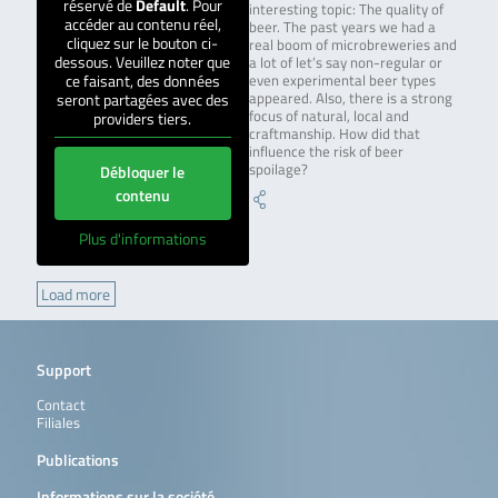
réservé de
Default
. Pour
interesting topic: The quality of
accéder au contenu réel,
beer. The past years we had a
cliquez sur le bouton ci-
real boom of microbreweries and
dessous. Veuillez noter que
a lot of let’s say non-regular or
ce faisant, des données
even experimental beer types
seront partagées avec des
appeared. Also, there is a strong
focus of natural, local and
providers tiers.
craftmanship. How did that
influence the risk of beer
spoilage?
Débloquer le
contenu
Plus d'informations
Load more
Support
Contact
Filiales
Publications
Informations sur la société