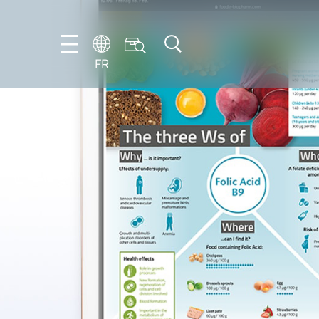
FR
DE
EN
ES
FR
IT
NL