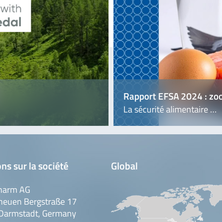
Rapport EFSA 2024 : zo
La sécurité alimentaire …
ns sur la société
Global
harm AG
neuen Bergstraße 17
Darmstadt, Germany