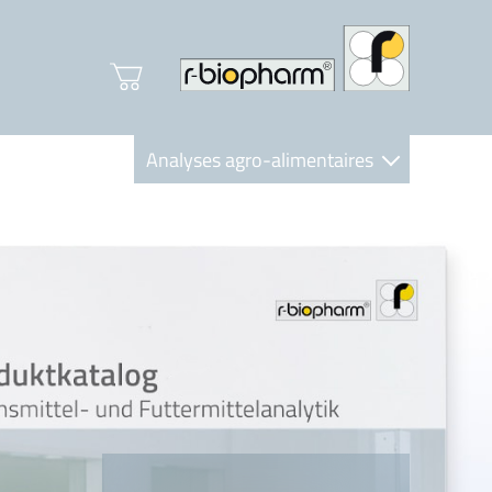
Analyses agro-alimentaires
Diagnostics
R-Biopharm AG
Nutrition Care