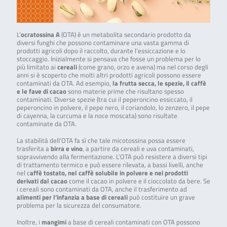
L’
ocratossina A
(OTA) è un metabolita secondario prodotto da
diversi funghi che possono contaminare una vasta gamma di
prodotti agricoli dopo il raccolto, durante l’essiccazione e lo
stoccaggio. Inizialmente si pensava che fosse un problema per lo
più limitato ai
cereali
(come grano, orzo e avena) ma nel corso degli
anni si è scoperto che molti altri prodotti agricoli possono essere
contaminati da OTA. Ad esempio,
la frutta secca, le spezie, il caffè
e le fave di cacao
sono materie prime che risultano spesso
contaminati. Diverse spezie (tra cui il peperoncino essiccato, il
peperoncino in polvere, il pepe nero, il coriandolo, lo zenzero, il pepe
di cayenna, la curcuma e la noce moscata) sono risultate
contaminate da OTA.
La stabilità dell’OTA fa sì che tale micotossina possa essere
trasferita a
birra e vino
, a partire da cereali e uva contaminati,
sopravvivendo alla fermentazione. L’OTA può resistere a diversi tipi
di trattamento termico e può essere rilevata, a bassi livelli, anche
nel c
affè tostato, nel caffè solubile in polvere e nei prodotti
derivati ​​dal cacao
come il cacao in polvere e il cioccolato da bere. Se
i cereali sono contaminati da OTA, anche il trasferimento ad
alimenti per l’infanzia a base di cereali
può costituire un grave
problema per la sicurezza del consumatore.
Inoltre, i
mangimi
a base di cereali contaminati con OTA possono