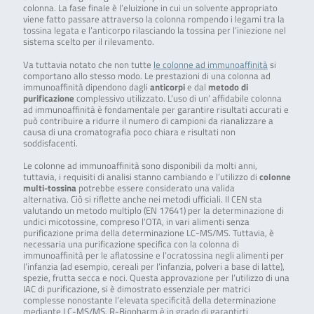
colonna. La fase finale è l’eluizione in cui un solvente appropriato
viene fatto passare attraverso la colonna rompendo i legami tra la
tossina legata e l’anticorpo rilasciando la tossina per l’iniezione nel
sistema scelto per il rilevamento.
Va tuttavia notato che non tutte
le colonne ad immunoaffinità
si
comportano allo stesso modo. Le prestazioni di una colonna ad
immunoaffinità dipendono dagli
anticorpi
e dal
metodo di
purificazione
complessivo utilizzato. L’uso di un’ affidabile colonna
ad immunoaffinità è fondamentale per garantire risultati accurati e
può contribuire a ridurre il numero di campioni da rianalizzare a
causa di una cromatografia poco chiara e risultati non
soddisfacenti.
Le colonne ad immunoaffinità sono disponibili da molti anni,
tuttavia, i requisiti di analisi stanno cambiando e l’utilizzo di
colonne
multi-tossina
potrebbe essere considerato una valida
alternativa. Ciò si riflette anche nei metodi ufficiali. Il CEN sta
valutando un metodo multiplo (EN 17641) per la determinazione di
undici micotossine, compreso l’OTA, in vari alimenti senza
purificazione prima della determinazione LC-MS/MS. Tuttavia, è
necessaria una purificazione specifica con la colonna di
immunoaffinità per le aflatossine e l’ocratossina negli alimenti per
l’infanzia (ad esempio, cereali per l’infanzia, polveri a base di latte),
spezie, frutta secca e noci. Questa approvazione per l’utilizzo di una
IAC di purificazione, si è dimostrato essenziale per matrici
complesse nonostante l’elevata specificità della determinazione
mediante LC-MS/MS. R-Biopharm è in grado di garantirti