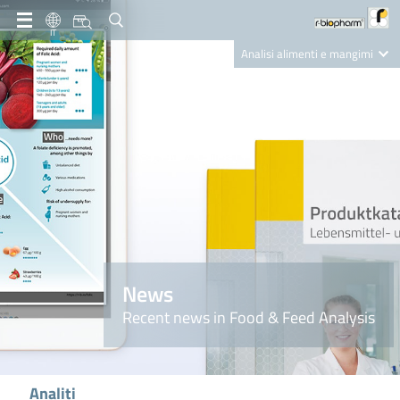
IT
Analisi alimenti e mangimi
Diagnostica Clinica
R-Biopharm AG
Nutrition Care
News
Recent news in Food & Feed Analysis
Analiti