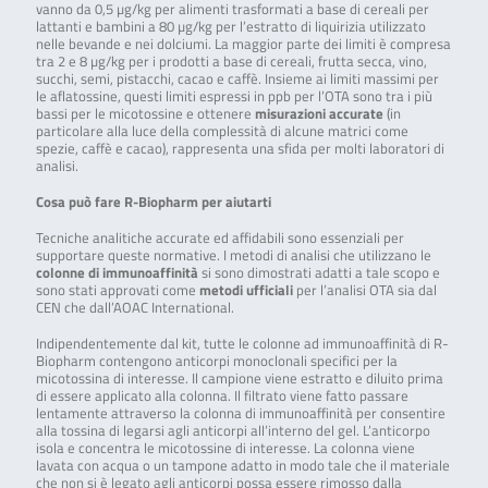
vanno da 0,5 µg/kg per alimenti trasformati a base di cereali per
lattanti e bambini a 80 µg/kg per l’estratto di liquirizia utilizzato
nelle bevande e nei dolciumi. La maggior parte dei limiti è compresa
tra 2 e 8 µg/kg per i prodotti a base di cereali, frutta secca, vino,
succhi, semi, pistacchi, cacao e caffè. Insieme ai limiti massimi per
le aflatossine, questi limiti espressi in ppb per l’OTA sono tra i più
bassi per le micotossine e ottenere
misurazioni accurate
(in
particolare alla luce della complessità di alcune matrici come
spezie, caffè e cacao), rappresenta una sfida per molti laboratori di
analisi.
Cosa può fare R-Biopharm per aiutarti
Tecniche analitiche accurate ed affidabili sono essenziali per
supportare queste normative. I metodi di analisi che utilizzano le
colonne di immunoaffinità
si sono dimostrati adatti a tale scopo e
sono stati approvati come
metodi ufficiali
per l’analisi OTA sia dal
CEN che dall’AOAC International.
Indipendentemente dal kit, tutte le colonne ad immunoaffinità di R-
Biopharm contengono anticorpi monoclonali specifici per la
micotossina di interesse. Il campione viene estratto e diluito prima
di essere applicato alla colonna. Il filtrato viene fatto passare
lentamente attraverso la colonna di immunoaffinità per consentire
alla tossina di legarsi agli anticorpi all’interno del gel. L’anticorpo
isola e concentra le micotossine di interesse. La colonna viene
lavata con acqua o un tampone adatto in modo tale che il materiale
che non si è legato agli anticorpi possa essere rimosso dalla