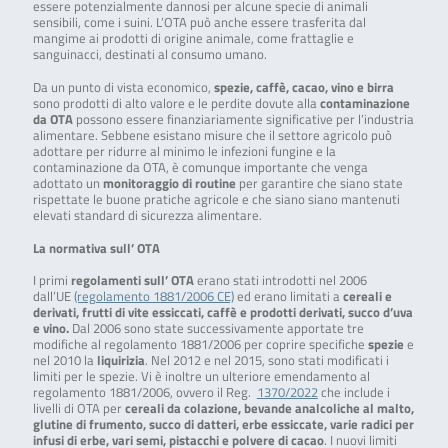
essere potenzialmente dannosi per alcune specie di animali
sensibili, come i suini. L’OTA può anche essere trasferita dal
mangime ai prodotti di origine animale, come frattaglie e
sanguinacci, destinati al consumo umano.
Da un punto di vista economico,
spezie, caffè, cacao, vino e birra
sono prodotti di alto valore e le perdite dovute alla
contaminazione
da OTA
possono essere finanziariamente significative per l’industria
alimentare. Sebbene esistano misure che il settore agricolo può
adottare per ridurre al minimo le infezioni fungine e la
contaminazione da OTA, è comunque importante che venga
adottato un
monitoraggio di routine
per garantire che siano state
rispettate le buone pratiche agricole e che siano siano mantenuti
elevati standard di sicurezza alimentare.
La normativa sull’ OTA
I primi
regolamenti sull’ OTA
erano stati introdotti nel 2006
dall’UE
(regolamento 1881/2006 CE)
ed erano limitati a
cereali e
derivati, frutti di vite essiccati, caffè e prodotti derivati, succo d’uva
e vino.
Dal 2006 sono state successivamente apportate tre
modifiche al regolamento 1881/2006 per coprire specifiche
spezie
e
nel 2010 la
liquirizia
. Nel 2012 e nel 2015, sono stati modificati i
limiti per le spezie. Vi è inoltre un ulteriore emendamento al
regolamento 1881/2006, ovvero il Reg.
1370/2022
che include i
livelli di OTA per
cereali da colazione, bevande analcoliche al malto,
glutine di frumento, succo di datteri, erbe essiccate, varie radici per
infusi di erbe, vari semi, pistacchi e polvere di cacao
. I nuovi limiti