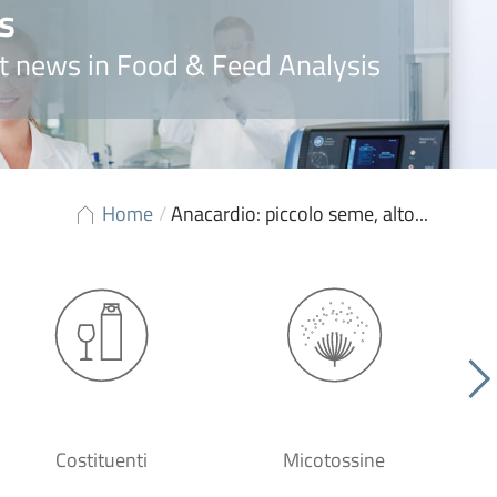
s
t news in Food & Feed Analysis
Home
/
Anacardio: piccolo seme, alto...
Costituenti
Micotossine