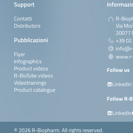
Support
Informazio
Contatti
R-Bioph
Distributors
Via Mor
20077 M
Pubblicazioni
+39 02
info@r-
Flyer
www.r-
Infographics
Product videos
Follow us
R-BioTube videos
Videotrainings
LinkedIn
Product catalogue
Follow R-B
LinkedIn
© 2026 R-Biopharm. All rights reserved.