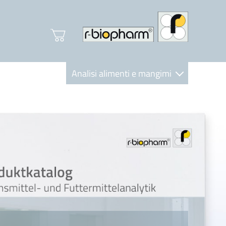
Analisi alimenti e mangimi
Diagnostica Clinica
R-Biopharm AG
Nutrition Care