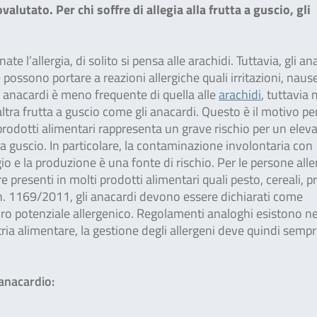
alutato. Per chi soffre di allegia alla frutta a guscio, gli
.
e l’allergia, di solito si pensa alle arachidi. Tuttavia, gli an
possono portare a reazioni allergiche quali irritazioni, naus
gli anacardi è meno frequente di quella alle
arachidi
, tuttavia
tra frutta a guscio come gli anacardi. Questo è il motivo per
 prodotti alimentari rappresenta un grave rischio per un elev
 a guscio. In particolare, la contaminazione involontaria con
io e la produzione è una fonte di rischio. Per le persone alle
presenti in molti prodotti alimentari quali pesto, cereali, p
. 1169/2011, gli anacardi devono essere dichiarati come
 loro potenziale allergenico. Regolamenti analoghi esistono ne
stria alimentare, la gestione degli allergeni deve quindi semp
 anacardio: