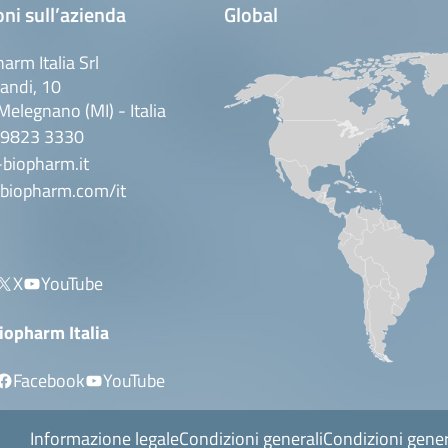
ni sull’azienda
Global
arm Italia Srl
andi, 10
elegnano (MI) - Italia
 9823 3330
biopharm.it
biopharm.com/it
X
YouTube
iopharm Italia
Facebook
YouTube
Informazione legale
Condizioni generali
Condizioni gener