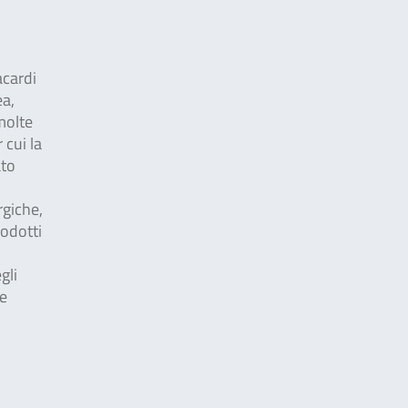
acardi
ea,
 molte
 cui la
ato
rgiche,
rodotti
gli
re