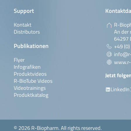
Support
Kontaktda
Kontakt
R-Biop
Distributors
An der 
64297 
Publikationen
+49 (0)
info@r
Flyer
www.r-
Infografiken
Produktvideos
Jetzt folge
R-BioTube Videos
Videotrainings
LinkedIn
Produktkatalog
© 2026 R-Biopharm. All rights reserved.