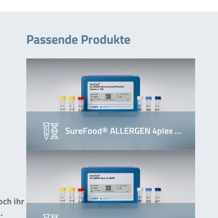
Passende Produkte
SureFood® ALLERGEN 4plex …
och ihr
.