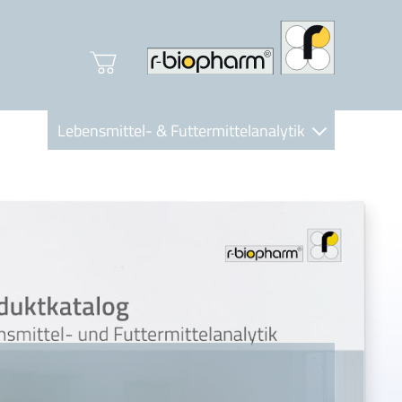
Lebensmittel- & Futtermittelanalytik
Clinical Diagnostics
R-Biopharm AG
Nutrition Care