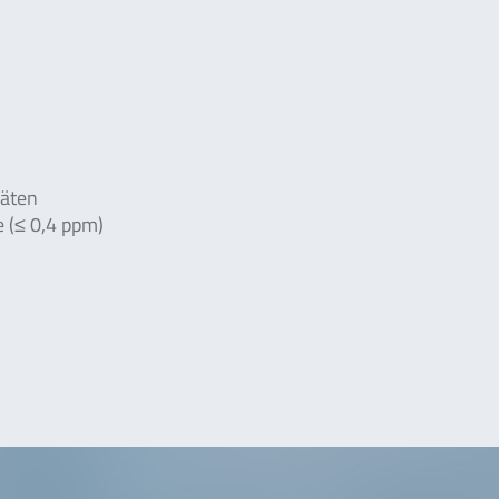
räten
e (≤ 0,4 ppm)