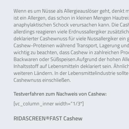
Wenn es um Nüsse als Allergieauslöser geht, denkt 
ist ein Allergen, das schon in kleinen Mengen Hautr
anaphylaktischen Schock verursachen kann. Die Cashe
allerdings reagieren viele Erdnussallergiker zusätzl
deklarierter Cashewnuss für viele Nussallergiker ein
Cashew-Proteinen während Transport, Lagerung und Ver
wichtig zu beachten, dass Cashew in zahlreichen Prod
Backwaren oder Süßspeisen.Aufgrund der hohen All
Inhaltsstoff auf Lebensmitteln deklariert sein. Ähnl
weiteren Ländern. In der Lebensmittelindustrie sol
Cashewnuss einschließen.
Testverfahren zum Nachweis von Cashew:
[vc_column_inner width=“1/3″]
RIDASCREEN®FAST Cashew