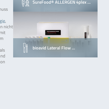
SureFood® ALLERGEN 4plex …
wnuss
gie
,
n nicht
mit
em
,
bioavid Lateral Flow …
als
und
von