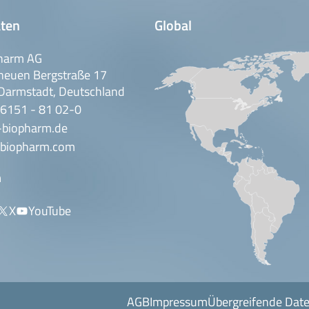
ten
Global
harm AG
neuen Bergstraße 17
Darmstadt, Deutschland
 6151 - 81 02-0
-biopharm.de
biopharm.com
n
X
YouTube
AGB
Impressum
Übergreifende Dat