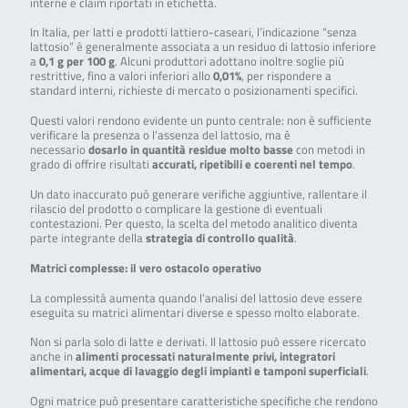
interne e claim riportati in etichetta.
In Italia, per latti e prodotti lattiero-caseari, l’indicazione “senza
lattosio” è generalmente associata a un residuo di lattosio inferiore
a
0,1 g per 100 g
. Alcuni produttori adottano inoltre soglie più
restrittive, fino a valori inferiori allo
0,01%
, per rispondere a
standard interni, richieste di mercato o posizionamenti specifici.
Questi valori rendono evidente un punto centrale: non è sufficiente
verificare la presenza o l’assenza del lattosio, ma è
necessario
dosarlo in quantità residue molto basse
con metodi in
grado di offrire risultati
accurati, ripetibili e coerenti nel tempo
.
Un dato inaccurato può generare verifiche aggiuntive, rallentare il
rilascio del prodotto o complicare la gestione di eventuali
contestazioni. Per questo, la scelta del metodo analitico diventa
parte integrante della
strategia di controllo qualità
.
Matrici complesse: il vero ostacolo operativo
La complessità aumenta quando l’analisi del lattosio deve essere
eseguita su matrici alimentari diverse e spesso molto elaborate.
Non si parla solo di latte e derivati. Il lattosio può essere ricercato
anche in
alimenti processati naturalmente privi, integratori
alimentari, acque di lavaggio degli impianti e tamponi superficiali
.
Ogni matrice può presentare caratteristiche specifiche che rendono