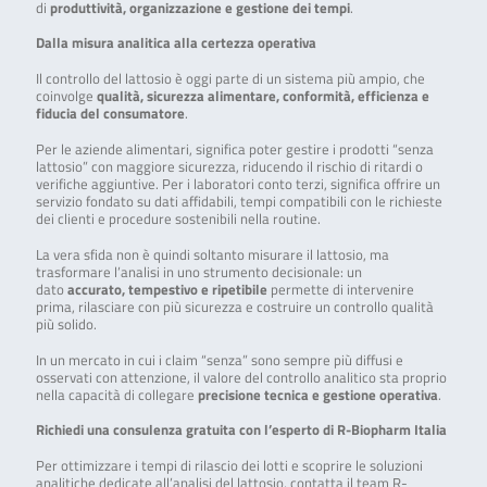
di
produttività, organizzazione e gestione dei tempi
.
Dalla misura analitica alla certezza operativa
Il controllo del lattosio è oggi parte di un sistema più ampio, che
coinvolge
qualità, sicurezza alimentare, conformità, efficienza e
fiducia del consumatore
.
Per le aziende alimentari, significa poter gestire i prodotti “senza
lattosio” con maggiore sicurezza, riducendo il rischio di ritardi o
verifiche aggiuntive. Per i laboratori conto terzi, significa offrire un
servizio fondato su dati affidabili, tempi compatibili con le richieste
dei clienti e procedure sostenibili nella routine.
La vera sfida non è quindi soltanto misurare il lattosio, ma
trasformare l’analisi in uno strumento decisionale: un
dato
accurato, tempestivo e ripetibile
permette di intervenire
prima, rilasciare con più sicurezza e costruire un controllo qualità
più solido.
In un mercato in cui i claim “senza” sono sempre più diffusi e
osservati con attenzione, il valore del controllo analitico sta proprio
nella capacità di collegare
precisione tecnica e gestione operativa
.
Richiedi una consulenza gratuita con l’esperto di R-Biopharm Italia
Per ottimizzare i tempi di rilascio dei lotti e scoprire le soluzioni
analitiche dedicate all’analisi del lattosio, contatta il team R-