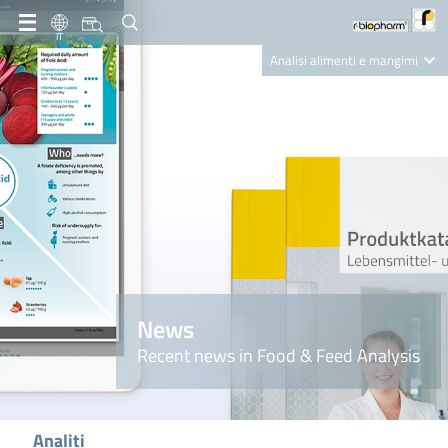
IT
Analisi alimenti e mangimi
Diagnostica Clinica
R-Biopharm AG
Nutrition Care
News
Recent news in Food & Feed Analysis
Analiti