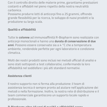
Con il controllo diretto delle materie prime, garantiamo prestazioni
costanti e affidabili nel pieno rispetto della nostra neutralità
carbonica.
Possiamo produrre lotti di anticorpi fino a 25 grammi, offrendo
grande flessibilità per la ricerca, lo sviluppo di nuovi prodotti e la
produzione su larga scala.
Qualità e affidabilità
Tutte le
colonne
ad immunoaffinità R-Biopharm sono realizzate con
anticorpi monoclonali e hanno una
durata di conservazione di due
anni
. Possono essere conservate sia a 4 °C che a temperatura
ambiente, rendendole perfette per ogni laboratorio e condizione
climatica.
Molti dei nostri prodotti sono inclusi nei metodi ufficiali di analisi e
sono stati sottoposti a test collaborativi, confermando la loro
affidabilità nel soddisfare i più alti standard normativi.
Assistenza clienti
Il nostro supporto non si ferma alla produzione: il team di
assistenza tecnica è sempre pronto ad aiutare nell’applicazione dei
metodi o nella formazione. Inoltre, la nostra rete di distribuzione e il
team commerciale garantiscono un supporto locale rapido e
professionale.
R-Biopharm: oltre 40 anni di qualità e affidabilità senza