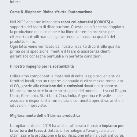
interni.
Come
R-Biopharm Rhône
sfrutta l’automazione
Nel 2023 abbiamo introdotto
robot collaborativi (COBOTS)
a
supporto del team di distribuzione. Questo ha più che raddoppiato
la produzione delle colonne e ha liberato tempo prezioso per
ulteriori controlli manuali, garantendo la massima qualità del
prodotto finito.
Ogni lotto viene verificato dal nostro reparto di controllo qualità
prima della spedizione, mentre il team di assistenza clienti
garantisce consegne puntuali e in perfette condizioni.
Il nostro impegno per la sostenibilità
Utilizziamo componenti e materiali di imballaggio provenienti da
fornitori locali, con un risparmio annuale di oltre mezza tonnellata
di CO₂ grazie alla
riduzione delle emissioni
dovute al trasporto.
Manteniamo scorte in aree strategiche del mondo — tra cui Regno
Unito, Germania, Stati Uniti, Cina, India, Argentina e Brasile — per
assicurare disponibilità immediata e continuità operativa, anche in
situazioni impreviste.
Miglioramento dell’efficienza produttiva
L’ampliamento del 2019 ha anche rafforzato il nostro
impianto per
la coltura dei tessuti
, dotato di tecnologie all’avanguardia per
ottimizzare la produzione e la purificazione interna degli anticorpi.