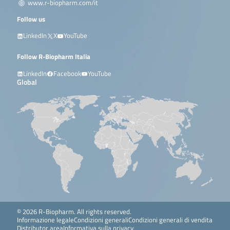
www.r-biopharm.com/it
Follow us
LinkedIn
X
YouTube
Follow R-Biopharm Italia
LinkedIn
Facebook
YouTube
Global
© 2026 R-Biopharm. All rights reserved.
Informazione legale
Condizioni generali
Condizioni generali di vendita
Distributor area
Informativa sulla privacy