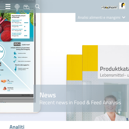
IT
Analisi alimenti e mangimi
Diagnostica Clinica
R-Biopharm AG
Nutrition Care
News
Recent news in Food & Feed Analysis
Analiti