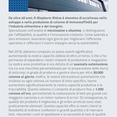
Da oltre 40 anni, R-Biopharm Rhône è sinonimo di eccellenza nello
sviluppo e nella produzione di colonne di immunoaffinità per
l’industria alimentare e dei mangimi.
Specializzati nell’analisi di
micotossine e vitamine
, ci distinguiamo
per l’affidabilità, la qualità e l’innovazione costante. Come azienda a
zero emissioni, lavoriamo ogni giorno per migliorare l’efficienza
operativa e rafforzare il nostro impegno verso la sostenibilità.
Nel 2019, abbiamo compiuto un passo avanti significativo
aumentando la nostra capacità edilizia di oltre un terzo, il che ci ha
permesso di espandere i nostri impianti di produzione e magazzino.
La nostra area produttiva è ora dotata di un’
avanzata automazione
,
tra cui una macchina personalizzata per la preparazione dello slurry
di anticorpi, in grado di produrre e gestire slurry per oltre
30.000
colonne al giorno
. Inoltre, le nostre attrezzature automatiche che
incidono su ogni colonna un numero di lotto specifico, hanno
aumentato significativamente la nostra capacità produttiva e la
tracciabilità. Questo sistema ci consente di produrre fino a
1.500
colonne all’ora
, permettendo la realizzazione di lotti più grandi con
maggiore coerenza e un minor numero di errori. Di conseguenza, la
qualità del prodotto è migliorata e gli ordini arretrati sono stati
praticamente eliminati. Questa capacità offre ai nostri clienti la
flessibilità di ordinare confezioni in grandi quantità o di riservare
lotti, riducendo i costi di spedizione e la necessità di test di qualità