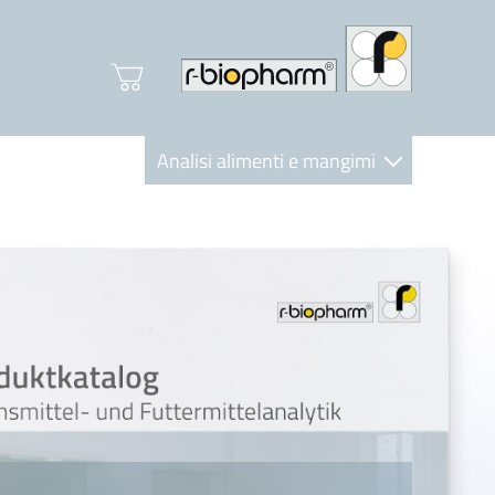
Analisi alimenti e mangimi
Diagnostica Clinica
R-Biopharm AG
Nutrition Care