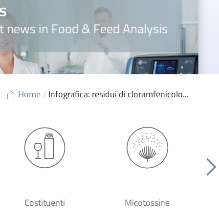
s
t news in Food & Feed Analysis
Home
/
Infografica: residui di cloramfenicolo...
Costituenti
Micotossine