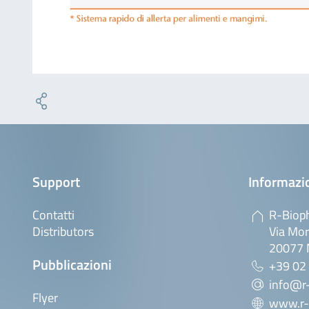
Support
Informazio
Contatti
R-Bioph
Distributors
Via Mor
20077 M
Pubblicazioni
+39 02
info@r-
Flyer
www.r-