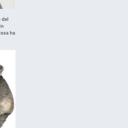
o del
in
cosa ha