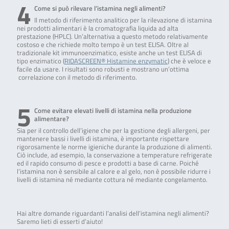
4
Come si può rilevare l’istamina negli alimenti?
Il metodo di riferimento analitico per la rilevazione di istamina
nei prodotti alimentari è la cromatografia liquida ad alta
prestazione (HPLC). Un’alternativa a questo metodo relativamente
costoso e che richiede molto tempo è un test ELISA. Oltre al
tradizionale kit immunoenzimatico, esiste anche un test ELISA di
tipo enzimatico (
RIDASCREEN® Histamine enzymatic
) che è veloce e
facile da usare. I risultati sono robusti e mostrano un’ottima
correlazione con il metodo di riferimento.
5
Come evitare elevati livelli di istamina nella produzione
alimentare?
Sia per il controllo dell’igiene che per la gestione degli allergeni, per
mantenere bassi i livelli di istamina, è importante rispettare
rigorosamente le norme igieniche durante la produzione di alimenti.
Ciò include, ad esempio, la conservazione a temperature refrigerate
ed il rapido consumo di pesce e prodotti a base di carne. Poiché
l’istamina non è sensibile al calore e al gelo, non è possibile ridurre i
livelli di istamina né mediante cottura né mediante congelamento.
Hai altre domande riguardanti l’analisi dell’istamina negli alimenti?
Saremo lieti di esserti d’aiuto!