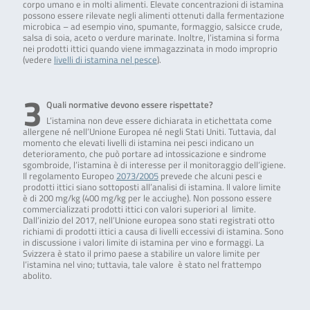
corpo umano e in molti alimenti. Elevate concentrazioni di istamina
possono essere rilevate negli alimenti ottenuti dalla fermentazione
microbica – ad esempio vino, spumante, formaggio, salsicce crude,
salsa di soia, aceto o verdure marinate. Inoltre, l’istamina si forma
nei prodotti ittici quando viene immagazzinata in modo improprio
(vedere
livelli di istamina nel pesce
).
3
Quali normative devono essere rispettate?
L’istamina non deve essere dichiarata in etichettata come
allergene né nell’Unione Europea né negli Stati Uniti. Tuttavia, dal
momento che elevati livelli di istamina nei pesci indicano un
deterioramento, che può portare ad intossicazione e sindrome
sgombroide, l’istamina è di interesse per il monitoraggio dell’igiene.
Il regolamento Europeo
2073/2005
prevede che alcuni pesci e
prodotti ittici siano sottoposti all’analisi di istamina. Il valore limite
è di 200 mg/kg (400 mg/kg per le acciughe). Non possono essere
commercializzati prodotti ittici con valori superiori al limite.
Dall’inizio del 2017, nell’Unione europea sono stati registrati otto
richiami di prodotti ittici a causa di livelli eccessivi di istamina. Sono
in discussione i valori limite di istamina per vino e formaggi. La
Svizzera è stato il primo paese a stabilire un valore limite per
l’istamina nel vino; tuttavia, tale valore è stato nel frattempo
abolito.