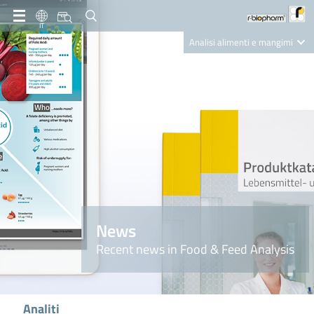
IT
Analisi alimenti e mangimi
Diagnostica Clinica
R-Biopharm AG
Nutrition Care
News
Recent news in Food & Feed Analysis
Analiti