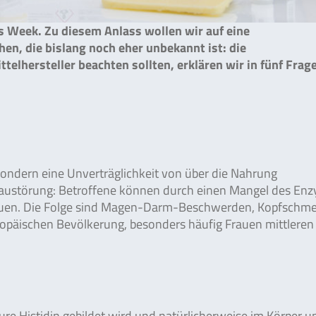
s Week. Zu diesem Anlass wollen wir auf eine
n, die bislang noch eher unbekannt ist: die
elhersteller beachten sollten, erklären wir in fünf Frag
, sondern eine Unverträglichkeit von über die Nahrung
austörung: Betroffene können durch einen Mangel des En
bauen. Die Folge sind Magen-Darm-Beschwerden, Kopfschme
ropäischen Bevölkerung, besonders häufig Frauen mittleren 
re Histidin gebildet wird und natürlicherweise im Körper u