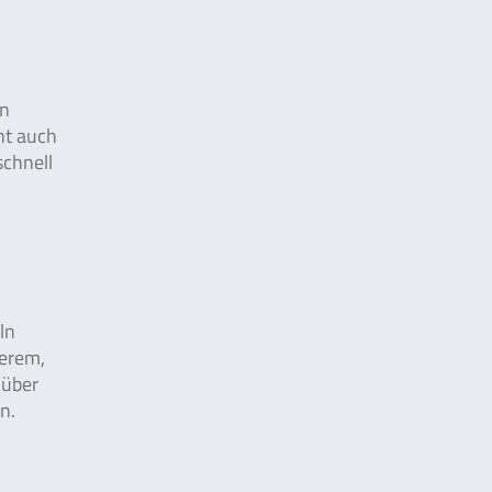
en
eht auch
schnell
ln
derem,
nüber
n.