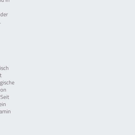
oder
.
isch
t
ogische
von
Seit
ein
tamin