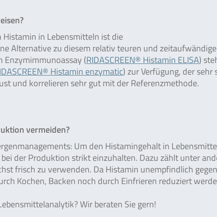
eisen?
istamin in Lebensmitteln ist die
ne Alternative zu diesem relativ teuren und zeitaufwändig
chen Enzymimmunoassay (
RIDASCREEN® Histamin ELISA
) st
IDASCREEN® Histamin enzymatic
) zur Verfügung, der sehr 
ust und korrelieren sehr gut mit der Referenzmethode.
duktion vermeiden?
ergenmanagements: Um den Histamingehalt in Lebensmitte
s bei der Produktion strikt einzuhalten. Dazu zählt unter an
ichst frisch zu verwenden. Da Histamin unempfindlich gege
durch Kochen, Backen noch durch Einfrieren reduziert werde
bensmittelanalytik? Wir beraten Sie gern!