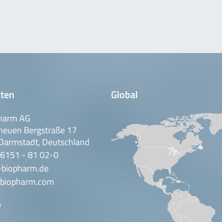
ten
Global
harm AG
neuen Bergstraße 17
Darmstadt, Deutschland
 6151 - 81 02-0
-biopharm.de
biopharm.com
n