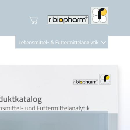
Lebensmittel- & Futtermittelanalytik
Clinical Diagnostics
R-Biopharm AG
Nutrition Care