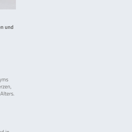
en und
zyms
rzen,
Alters.
nd in