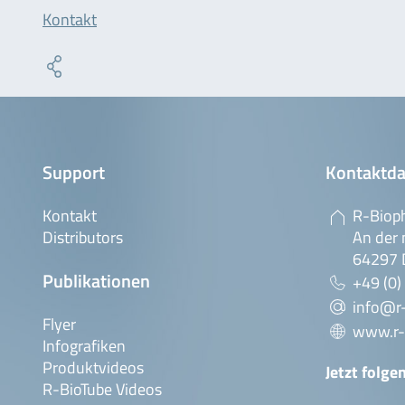
Kontakt
Support
Kontaktda
Kontakt
R-Biop
Distributors
An der 
64297 
Publikationen
+49 (0)
info@r
Flyer
www.r-
Infografiken
Produktvideos
Jetzt folge
R-BioTube Videos