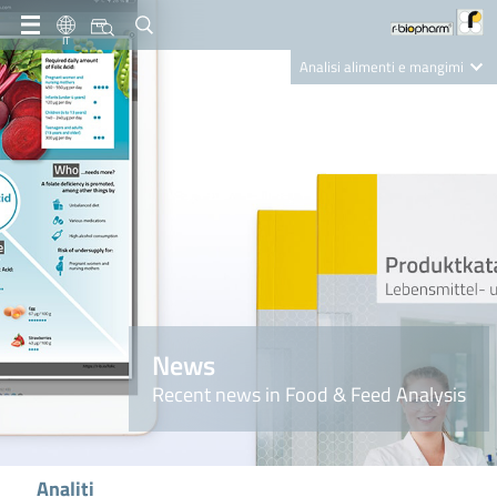
IT
Analisi alimenti e mangimi
Diagnostica Clinica
R-Biopharm AG
Nutrition Care
News
Recent news in Food & Feed Analysis
Analiti