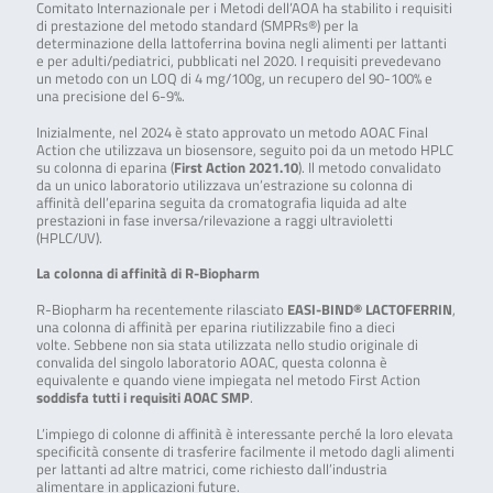
Comitato Internazionale per i Metodi dell’AOA ha stabilito i requisiti
di prestazione del metodo standard (SMPRs®) per la
determinazione della lattoferrina bovina negli alimenti per lattanti
e per adulti/pediatrici, pubblicati nel 2020. I requisiti prevedevano
un metodo con un LOQ di 4 mg/100g, un recupero del 90-100% e
una precisione del 6-9%.
Inizialmente, nel 2024 è stato approvato un metodo AOAC Final
Action che utilizzava un biosensore, seguito poi da un metodo HPLC
su colonna di eparina (
First Action 2021.10
). Il metodo convalidato
da un unico laboratorio utilizzava un’estrazione su colonna di
affinità dell’eparina seguita da cromatografia liquida ad alte
prestazioni in fase inversa/rilevazione a raggi ultravioletti
(HPLC/UV).
La colonna di affinità di R-Biopharm
R-Biopharm ha recentemente rilasciato
EASI-BIND® LACTOFERRIN
,
una colonna di affinità per eparina riutilizzabile fino a dieci
volte. Sebbene non sia stata utilizzata nello studio originale di
convalida del singolo laboratorio AOAC, questa colonna è
equivalente e quando viene impiegata nel metodo First Action
soddisfa tutti i requisiti AOAC SMP
.
L’impiego di colonne di affinità è interessante perché la loro elevata
specificità consente di trasferire facilmente il metodo dagli alimenti
per lattanti ad altre matrici, come richiesto dall’industria
alimentare in applicazioni future.