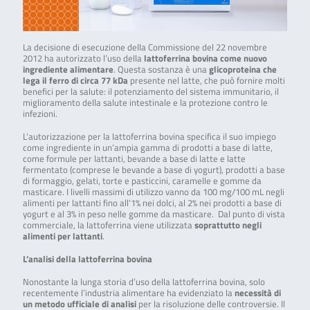
La decisione di esecuzione della Commissione del 22 novembre
2012 ha autorizzato l’uso della
lattoferrina bovina come nuovo
ingrediente alimentare
. Questa sostanza è una
glicoproteina che
lega il ferro di circa 77 kDa
presente nel latte, che può fornire molti
benefici per la salute: il potenziamento del sistema immunitario, il
miglioramento della salute intestinale e la protezione contro le
infezioni.
L’autorizzazione per la lattoferrina bovina specifica il suo impiego
come ingrediente in un’ampia gamma di prodotti a base di latte,
come formule per lattanti, bevande a base di latte e latte
fermentato (comprese le bevande a base di yogurt), prodotti a base
di formaggio, gelati, torte e pasticcini, caramelle e gomme da
masticare. I livelli massimi di utilizzo vanno da 100 mg/100 mL negli
alimenti per lattanti fino all’1% nei dolci, al 2% nei prodotti a base di
yogurt e al 3% in peso nelle gomme da masticare. Dal punto di vista
commerciale, la lattoferrina viene utilizzata
soprattutto negli
alimenti per lattanti
.
L’analisi della lattoferrina bovina
Nonostante la lunga storia d’uso della lattoferrina bovina, solo
recentemente l’industria alimentare ha evidenziato la
necessità di
un metodo ufficiale di analisi
per la risoluzione delle controversie. Il