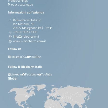
Videotrainings
Product catalogue
Informazioni sull’azienda
R-Biopharm Italia Srl
Via Morandi, 10
20077 Melegnano (MI) - Italia
+39 02 9823 3330
info@r-biopharm.it
www.r-biopharm.com/it
Follow us
LinkedIn
X
YouTube
Follow R-Biopharm Italia
LinkedIn
Facebook
YouTube
Global