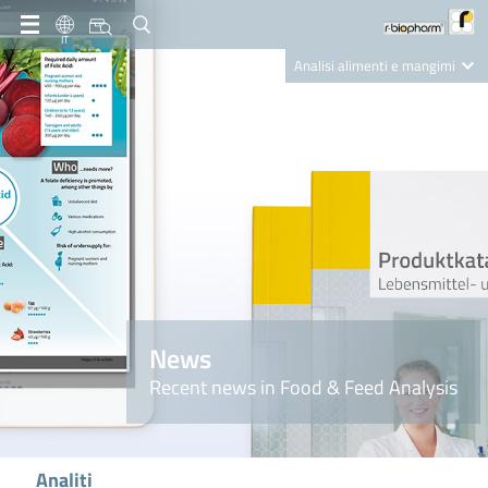
IT
Analisi alimenti e mangimi
Diagnostica Clinica
R-Biopharm AG
Nutrition Care
News
Recent news in Food & Feed Analysis
Analiti