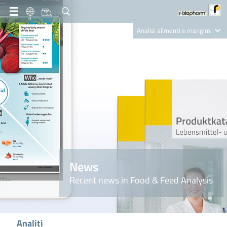
IT
Analisi alimenti e mangimi
Diagnostica Clinica
R-Biopharm AG
Nutrition Care
News
Recent news in Food & Feed Analysis
Analiti