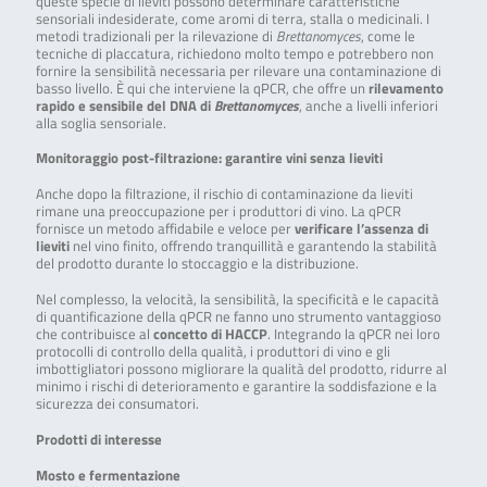
queste specie di lieviti possono determinare caratteristiche
sensoriali indesiderate, come aromi di terra, stalla o medicinali. I
metodi tradizionali per la rilevazione di
Brettanomyces
, come le
tecniche di placcatura, richiedono molto tempo e potrebbero non
fornire la sensibilità necessaria per rilevare una contaminazione di
basso livello. È qui che interviene la qPCR, che offre un
rilevamento
rapido e sensibile del DNA di
Brettanomyces
, anche a livelli inferiori
alla soglia sensoriale.
Monitoraggio post-filtrazione: garantire vini senza lieviti
Anche dopo la filtrazione, il rischio di contaminazione da lieviti
rimane una preoccupazione per i produttori di vino. La qPCR
fornisce un metodo affidabile e veloce per
verificare l’assenza di
lieviti
nel vino finito, offrendo tranquillità e garantendo la stabilità
del prodotto durante lo stoccaggio e la distribuzione.
Nel complesso, la velocità, la sensibilità, la specificità e le capacità
di quantificazione della qPCR ne fanno uno strumento vantaggioso
che contribuisce al
concetto di HACCP
. Integrando la qPCR nei loro
protocolli di controllo della qualità, i produttori di vino e gli
imbottigliatori possono migliorare la qualità del prodotto, ridurre al
minimo i rischi di deterioramento e garantire la soddisfazione e la
sicurezza dei consumatori.
Prodotti di interesse
Mosto e fermentazione