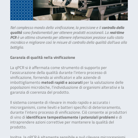
Nel complesso mondo della vinificazione, la precisione e il
controllo della
qualità
sono fondamentali per ottenere prodotti eccezionali. La
real-time
PCR
è un ottimo strumento per ottenere informazioni preziose sullo stato
microbico e migliorare così le misure di controllo della qualità dall’uva alla
bottiglia.
Garanzia di qualità nella vinificazione
La qPCR si è affermata come strumento di supporto per
l’assicurazione della qualità durante l’intero processo di
vinificazione, fornendo ai vinificatori e alle aziende di
imbottigliamento
metodi rapidi e accurati
per la valutazione delle
popolazioni microbiche, l’individuazione di organismi alterativi e la
garanzia di coerenza del prodotto.
Il sistema consente di rilevare in modo rapido e accurato i
microrganismi, come lieviti e batteri specifici di deterioramento,
durante l’intero processo di vinificazione. Ciò consente ai produttori
di vino di
identificare tempestivamente i potenziali problemi
e di
intraprendere azioni correttive per mantenere la qualità del
prodotto.
Inoltre, la qPCR è altamente sensibile e può rilevare microrganismi