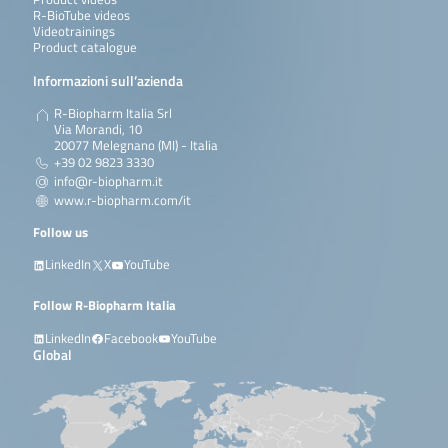
R-BioTube videos
Videotrainings
Product catalogue
Informazioni sull’azienda
R-Biopharm Italia Srl
Via Morandi, 10
20077 Melegnano (MI) - Italia
+39 02 9823 3330
info@r-biopharm.it
www.r-biopharm.com/it
Follow us
LinkedIn
X
YouTube
Follow R-Biopharm Italia
LinkedIn
Facebook
YouTube
Global