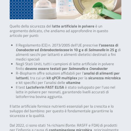
Quello della sicurezza del
latte artificiale in polvere
è un
argomento delicato, che andiamo ad approfondire in questo
articolo per punti:
Il Regolamento (CE) n. 2073/2005 dell’UE prescrive
l’assenza di
Cronobacter
ed
Enterobacteriaceae
in 10 g e di
Salmonella
in 25 g
di
alimenti secchi per lattanti e alimenti dietetici destinati a fini
medici speciali
Negli Stati Uniti, tutti i campioni di latte artificiale in polvere
finito
devono essere testati per
Salmonella
e
Cronobacter
R-Biopharm offre soluzioni affidabili per l’
analisi di alimenti per
lattanti
, tra cui un
kit qPCR multiplex
per la
sicurezza microbica
e kit specifici per l’analisi delle
vitamine
Il test
Lactoferrin FAST ELISA
è stato sviluppato per l’uso nel
latte in polvere per neonati, garantendo livelli accurati di
lattoferrina bovina aggiunta.
Il latte artificiale fornisce nutrienti essenziali per la crescita e lo
sviluppo del bambino: per questo è fondamentale garantirne la
sicurezza e la qualità.
Dal 2022, ci sono stati 14 richiami (fonte: RASFF e FDA) di prodotti
per l’infanzia a causa di
contaminazione microbica
, principalmente