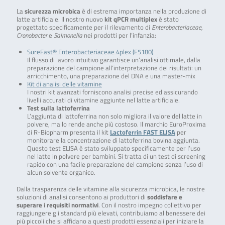
La
sicurezza microbica
è di estrema importanza nella produzione di
latte artificiale. Il nostro nuovo
kit qPCR multiplex
è stato
progettato specificamente per il rilevamento di
Enterobacteriaceae,
Cronobacter
e
Salmonella
nei prodotti per l’infanzia:
SureFast® Enterobacteriaceae 4plex (F5180)
Il flusso di lavoro intuitivo garantisce un’analisi ottimale, dalla
preparazione del campione all’interpretazione dei risultati: un
arricchimento, una preparazione del DNA e una master-mix
Kit di analisi delle vitamine
I nostri kit avanzati forniscono analisi precise ed assicurando
livelli accurati di vitamine aggiunte nel latte artificiale.
Test sulla lattoferrina
L’aggiunta di lattoferrina non solo migliora il valore del latte in
polvere, ma lo rende anche più costoso. Il marchio EuroProxima
di R-Biopharm presenta il kit
Lactoferrin FAST ELISA
per
monitorare la concentrazione di lattoferrina bovina aggiunta.
Questo test ELISA è stato sviluppato specificamente per l’uso
nel latte in polvere per bambini. Si tratta di un test di screening
rapido con una facile preparazione del campione senza l’uso di
alcun solvente organico.
Dalla trasparenza delle vitamine alla sicurezza microbica, le nostre
soluzioni di analisi consentono ai produttori di
soddisfare e
superare i requisiti normativi
. Con il nostro impegno collettivo per
raggiungere gli standard più elevati, contribuiamo al benessere dei
più piccoli che si affidano a questi prodotti essenziali per iniziare la