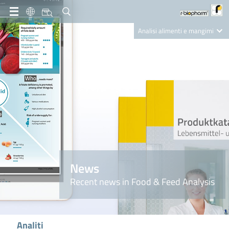
IT
Analisi alimenti e mangimi
Diagnostica Clinica
R-Biopharm AG
Nutrition Care
News
Recent news in Food & Feed Analysis
Analiti