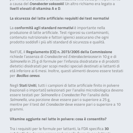
a causa del
Cronobacter sakazakii
.
Un altro richiamo era legato a
livelli elevati di vitamina A e D
.
La sicurezza del latte artificiale: requisiti dei test normativi
La
conformità agli standard normativi
è importante nella
produzione di latte artificiale. Test rigorosi su contaminanti,
contenuto nutrizionale e fattori igienici assicurano che ogni
prodotto soddisfi i più alti standard di sicurezza e qualità.
Nell’UE, il
Regolamento (CE) n. 2073/2005 della Commissione
richiede l’assenza di
Cronobacter
ed
Enterobacteriaceae
in 10 g e di
Salmonella
in 25 g di formule per l’infanzia disidratate e di prodotti
dietetici disidratati per scopi medici speciali destinati ai lattanti di
età inferiore ai 6 mesi. Inoltre, questi alimenti devono essere testati
per
Bacillus cereus
.
Negli
Stati Uniti
, tutti i campioni di latte artificiale finito in polvere
(nazionali o importati) selezionati per l’analisi microbiologica devono
essere testati per
Salmonella
e
Cronobacter.
Per l’analisi della
Salmonella
, una porzione deve essere pari o superiore a 25 g,
mentre per il test del
Cronobacter
deve essere pari o superiore a 10
grammi.
Vitamine aggiunte nel latte in polvere: cosa è consentito?
Tra i requisiti per le formule per lattanti, la FDA specifica
30