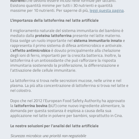
nutrienti
che devono essere inclusi nelle formule per lattanti.
Esistono quantità minime per tutti i 30 nutrienti e quantità
massime per 10 nutrienti. Per saperne di più,
leggi questa pagina
.
L’importanza della lattoferrina nel latte artificiale
Il miglioramento naturale del sistema immunitario del bambino è
mediato dalla
proteina lattoferrina
presente nel latte materno.
Essa svolge un ruolo importante nel
sistema immunitario innato
e
rappresenta il primo sistema di difesa antimicrobico e antivirale.
L’
effetto antimicrobico
è dovuto principalmente alla chelazione
degli ioni di ferro, importanti per la crescita batterica. Inoltre, la
lattoferrina è un antiossidante che può rafforzare la risposta
immunitaria sostenendo la proliferazione, la differenziazione e
l’attivazione delle cellule immunitarie.
La lattoferrina si trova nelle secrezioni mucose, nelle urine e nel
plasma. La più alta concentrazione di lattoferrina si trova nel latte e
nel colostro.
Dopo che nel 2012 l’European Food Safety Authority ha approvato
la
lattoferrina bovina
(bLF) come nuovo ingrediente alimentare, la
domanda per questa sostanza è esplosa a causa della sua
applicazione nel latte in polvere per bambini, soprattutto in Cina.
Le nostre soluzioni per l’analisi del latte artificiale
Sicurezza microbica: una priorità non negoziabile