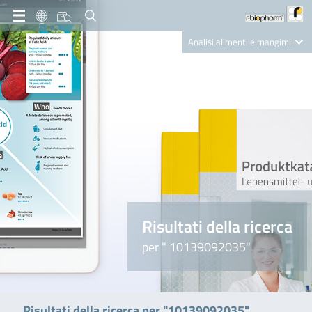
IT
Analisi alimenti e mangimi
Diagnostica Clinica
R-Biopharm AG
Nutrition Care
Risultati della ricerca
per " 10139092035"
Risultati della ricerca per "10139092035"