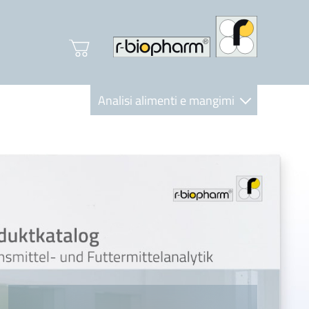
Analisi alimenti e mangimi
Diagnostica Clinica
R-Biopharm AG
Nutrition Care