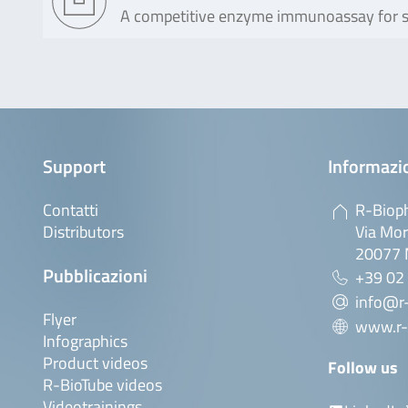
A competitive enzyme immunoassay for scr
Support
Informazio
Contatti
R-Bioph
Distributors
Via Mor
20077 M
Pubblicazioni
+39 02
info@r-
Flyer
www.r-
Infographics
Product videos
Follow us
R-BioTube videos
Videotrainings