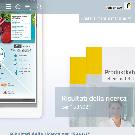
IT
Analisi alimenti e mangimi
Diagnostica Clinica
R-Biopharm AG
Nutrition Care
Risultati della ricerca
per " S3402"
Risultati della ricerca per "S3402"