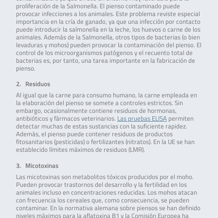
proliferación de la Salmonella. El pienso contaminado puede
provocar infecciones a los animales. Este problema reviste especial
importancia en la cría de ganado, ya que una infección por contacto
puede introducir la salmonella en la leche, los huevos o carne de los
animales. Además de la Salmonella, otros tipos de bacterias (o bien
levaduras y mohos) pueden provocar la contaminación del pienso. El
control de los microorganismos patógenos y el recuento total de
bacterias es, por tanto, una tarea importante en la fabricación de
pienso.
2. Residuos
Al igual que la carne para consumo humano, la carne empleada en
la elaboración del pienso se somete a controles estrictos. Sin
embargo, ocasionalmente contiene residuos de hormonas,
antibióticos y fármacos veterinarios.
Las pruebas ELISA
permiten
detectar muchas de estas sustancias con la suficiente rapidez.
Además, el pienso puede contener residuos de productos
fitosanitarios (pesticidas) o fertilizantes (nitratos). En la UE se han
establecido límites máximos de residuos (LMR).
3. Micotoxinas
Las micotoxinas son metabolitos tóxicos producidos por el moho.
Pueden provocar trastornos del desarrollo y la fertilidad en los
animales incluso en concentraciones reducidas. Los mohos atacan
con frecuencia los cereales que, como consecuencia, se pueden
contaminar. En la normativa alemana sobre piensos se han definido
niveles máximos para la aflatoxina B1 y la Comisión Europea ha