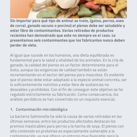
Sin importar para qué tipo de animal se trate, (gatos, perros, aves
de corral, ganado vacuno o porcino) el pienso debe ser saludable y
estar libre de contaminantes. Varias retiradas de productos
recientes han demostrado que este no siempre es el caso. Le
presentamos seis contaminantes que los fabricantes nunca deben
perder de vista.
Al igual que sucede en los humanos, una dieta equilibrada es
fundamental para la salud y vitalidad de los animales. En la cría de
ganado, la calidad del pienso es un factor determinante para el
éxito, aunque las exigencias de calidad también se están
incrementando en el sector del pienso para mascotas. Es evidente
que el pienso debe estar adaptado a la especie animal concreta, ser
lo suficientemente nutritivo y estar libre de sustancias no
deseables y prohibidas. Con el fin de conseguir este objetivo se ha
regulado estrictamente su fabricación. Como consecuencia, los
análisis periódicos se han convertido en un requisito esencial.
1. Contaminación microbiológica
La bacteria Salmonella ha sido la causa de varias retiradas en las
últimas semanas; entre los productos afectados destacan los
premios masticables para perros y la harina de soya. El pienso con
alto contenido en proteínas es especialmente vulnerable a la
contaminación, ya que ofrece un entorno muy favorable para la