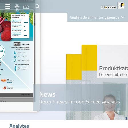
ES
Análisis de alimentos y piensos
Clinical Diagnostics
R-Biopharm AG
Nutrition Care
News
Recent news in Food & Feed Analysis
Analytes