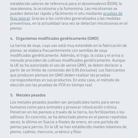
establecido valores de referencia para el deoxinivalenol (DON), la
zearalenona, la ocratoxina y la fumonisina. Las micotoxinas se
pueden detectar rápida y fácilmente in situ mediante
pruebas de
flujo lateral
. Gracias a los controles generalizados y las medidas
preventivas, en la actualidad rara vez se detectan micotoxinas en el
pienso.
4. Organismos modificados genéticamente (GMO)
La harina de soya, cuyo uso está muy extendido en la fabricación de
pienso, se elabora frecuentemente con semillas de soya
modificadas genéticamente. Además, el trigo, la colza y el arroz a
menudo proceden de cultivos modificados genéticamente. Aunque
la UE se ha autorizado el uso de varios GMO, se deben declarar a
partir de un límite de contenido del 0.9% (inclusive). Los fabricantes
que producen piensos sin GMO deben realizar las pruebas
correspondientes en sus productos. En este caso, el método de
elección son las pruebas de PCR en tiempo real.
5. Metales pesados
Los metales pesados pueden ser perjudiciales tanto para seres
humanos como para animales y provocar intoxicación crónica.
Penetran en los piensos a través de la tierra, los fertilizantes o los
aditivos. En concreto, se ha detectado plomo en el pienso repetidas
veces, la última en Suecia a finales de enero, en una partida de
pienso para perros. En la UE se han establecido niveles máximos de
plomo, cadmio, mercurio, arsénico y flúor.