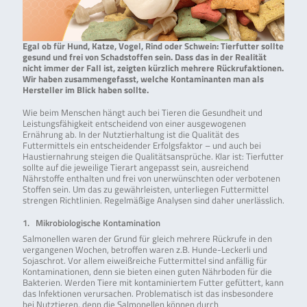
Egal ob für Hund, Katze, Vogel, Rind oder Schwein: Tierfutter sollte
gesund und frei von Schadstoffen sein. Dass das in der Realität
nicht immer der Fall ist, zeigten kürzlich mehrere Rückrufaktionen.
Wir haben zusammengefasst, welche Kontaminanten man als
Hersteller im Blick haben sollte.
Wie beim Menschen hängt auch bei Tieren die Gesundheit und
Leistungsfähigkeit entscheidend von einer ausgewogenen
Ernährung ab. In der Nutztierhaltung ist die Qualität des
Futtermittels ein entscheidender Erfolgsfaktor – und auch bei
Haustiernahrung steigen die Qualitätsansprüche. Klar ist: Tierfutter
sollte auf die jeweilige Tierart angepasst sein, ausreichend
Nährstoffe enthalten und frei von unerwünschten oder verbotenen
Stoffen sein. Um das zu gewährleisten, unterliegen Futtermittel
strengen Richtlinien. Regelmäßige Analysen sind daher unerlässlich.
1. Mikrobiologische Kontamination
Salmonellen waren der Grund für gleich mehrere Rückrufe in den
vergangenen Wochen, betroffen waren z.B. Hunde-Leckerli und
Sojaschrot. Vor allem eiweißreiche Futtermittel sind anfällig für
Kontaminationen, denn sie bieten einen guten Nährboden für die
Bakterien. Werden Tiere mit kontaminiertem Futter gefüttert, kann
das Infektionen verursachen. Problematisch ist das insbesondere
bei Nutztieren, denn die Salmonellen können durch