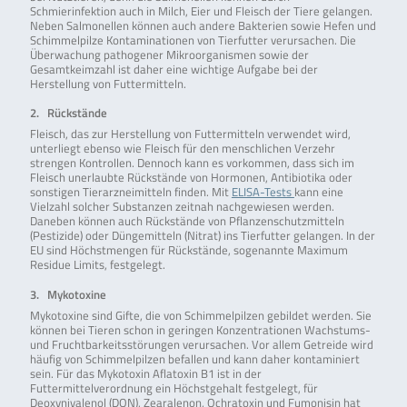
Schmierinfektion auch in Milch, Eier und Fleisch der Tiere gelangen.
Neben Salmonellen können auch andere Bakterien sowie Hefen und
Schimmelpilze Kontaminationen von Tierfutter verursachen. Die
Überwachung pathogener Mikroorganismen sowie der
Gesamtkeimzahl ist daher eine wichtige Aufgabe bei der
Herstellung von Futtermitteln.
2. Rückstände
Fleisch, das zur Herstellung von Futtermitteln verwendet wird,
unterliegt ebenso wie Fleisch für den menschlichen Verzehr
strengen Kontrollen. Dennoch kann es vorkommen, dass sich im
Fleisch unerlaubte Rückstände von Hormonen, Antibiotika oder
sonstigen Tierarzneimitteln finden. Mit
ELISA-Tests
kann eine
Vielzahl solcher Substanzen zeitnah nachgewiesen werden.
Daneben können auch Rückstände von Pflanzenschutzmitteln
(Pestizide) oder Düngemitteln (Nitrat) ins Tierfutter gelangen. In der
EU sind Höchstmengen für Rückstände, sogenannte Maximum
Residue Limits, festgelegt.
3. Mykotoxine
Mykotoxine sind Gifte, die von Schimmelpilzen gebildet werden. Sie
können bei Tieren schon in geringen Konzentrationen Wachstums-
und Fruchtbarkeitsstörungen verursachen. Vor allem Getreide wird
häufig von Schimmelpilzen befallen und kann daher kontaminiert
sein. Für das Mykotoxin Aflatoxin B1 ist in der
Futtermittelverordnung ein Höchstgehalt festgelegt, für
Deoxynivalenol (DON), Zearalenon, Ochratoxin und Fumonisin hat