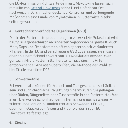
die EU-Kommission Richtwerte definiert. Mykotoxine lassen sich
mit Hilfe von
Lateral Flow Tests
schnell und einfach vor Ort
nachweisen. Durch flächendeckende Kontrollen und vorbeugende
Maßnahmen sind Funde von Mykotoxinen in Futtermitteln sehr
selten geworden.
4. Gentechnisch veränderte Organismen (GVO)
Das in der Futtermittelproduktion gern verwendete Sojaschrot wird
häufig aus gentechnisch veränderten Sojabohnen hergestellt. Auch
Mais, Raps und Reis stammen oft von gentechnisch veränderten
Pflanzen. In der EU sind verschiedene GVO zugelassen, sie müssen
aber ab einem Schwellenwert von 0,9 % deklariert werden. Wer
gentechnikfreie Futtermittel herstellt, muss dies mit Hilfe
entsprechender Analysen überprüfen; die Methode der Wahl ist
hierfür die real-time PCR.
5. Schwermetalle
Schwermetalle können für Mensch und Tier gesundheitsschädlich
sein und auch chronische Vergiftungen hervorrufen. Sie gelangen
über Böden, Düngemittel oder Zusatzstoffe in das Futtermittel. Vor
allem Blei wurde schon häufiger in Tiernahrung nachgewiesen –
zuletzt Ende Januar in Hundefutter aus Schweden. Für Blei,
Cadmium, Quecksilber, Arsen und Fluor wurden in der EU
Höchstwerte festgelegt.
6. Dioxine