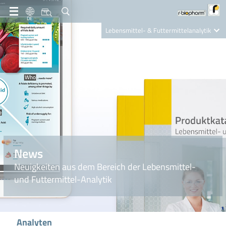
DE
Lebensmittel- & Futtermittelanalytik
Clinical Diagnostics
R-Biopharm AG
Nutrition Care
News
Neuigkeiten aus dem Bereich der Lebensmittel-
und Futtermittel-Analytik
Analyten