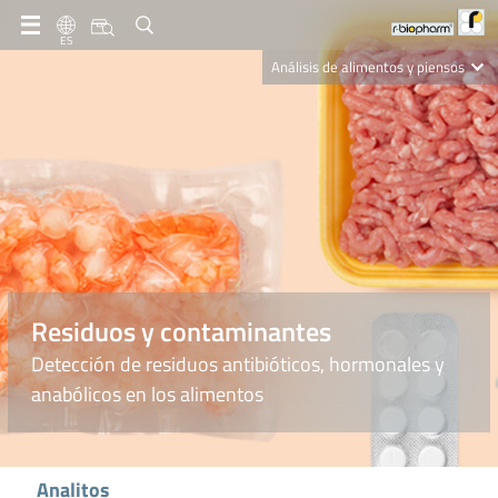
ES
Análisis de alimentos y piensos
Clinical Diagnostics
R-Biopharm AG
Nutrition Care
Residuos y contaminantes
Detección de residuos antibióticos, hormonales y
anabólicos en los alimentos
Analitos