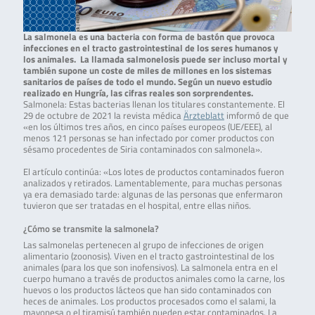
La salmonela es una bacteria con forma de bastón que provoca
infecciones en el tracto gastrointestinal de los seres humanos y
los animales. La llamada salmonelosis puede ser incluso mortal y
también supone un coste de miles de millones en los sistemas
sanitarios de países de todo el mundo. Según un nuevo estudio
realizado en Hungría, las cifras reales son sorprendentes.
Salmonela: Estas bacterias llenan los titulares constantemente. El
29 de octubre de 2021 la revista médica
Ärzteblatt
imformó de que
«en los últimos tres años, en cinco países europeos (UE/EEE), al
menos 121 personas se han infectado por comer productos con
sésamo procedentes de Siria contaminados con salmonela».
El artículo continúa: «Los lotes de productos contaminados fueron
analizados y retirados. Lamentablemente, para muchas personas
ya era demasiado tarde: algunas de las personas que enfermaron
tuvieron que ser tratadas en el hospital, entre ellas niños.
¿Cómo se transmite la salmonela?
Las salmonelas pertenecen al grupo de infecciones de origen
alimentario (zoonosis). Viven en el tracto gastrointestinal de los
animales (para los que son inofensivos). La salmonela entra en el
cuerpo humano a través de productos animales como la carne, los
huevos o los productos lácteos que han sido contaminados con
heces de animales. Los productos procesados como el salami, la
mayonesa o el tiramisú también pueden estar contaminados. La