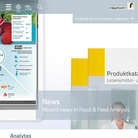
ES
Análisis de alimentos y piensos
Clinical Diagnostics
R-Biopharm AG
Nutrition Care
News
Recent news in Food & Feed Analysis
Analytes