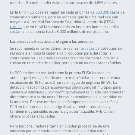
muertes. El coste medio estimado por caso es de 1.896 dólares.
En la Unión Europea se registran cada año más de
350.000 casos
de
zoonosis en humanos, pero es probable que la cifra real sea aún
mayor. La Autoridad Europea de Seguridad Alimentaria (EFSA)
calcula
que en total la salmonelosis en los seres humanos podría
costar a la economía hasta 3.000 millones de euros al año.
Las pruebas exhaustivas protegen a las personas
Se recomienda encarecidamente realizar
pruebas
de detección de
salmonela en toda la cadena de producción para detectar la
contaminación. Las pruebas realizadas anteriormente incluían el
cultivo en un medio de cultivo, pero esto no da resultados rápidos.
La PCR en tiempo real (así como la prueba ELISA basada en
anticuerpos) es significativamente más rápida: solo requiere una
incubación de 18 horas ± 2 horas en agua de peptona (BPW). La
detección específica para
Salmonella spp.
o como kit multipex para
Salmonella enteritidis
y
Salmonella typhimurium
se puede interconectar
directamente y tarda unas 2 horas, dependiendo de la cantidad de
la muestra. Por ese motivo, se está imponiendo cada vez más la
PCR en tiempo real, que es significativamente más rápida y
también muy sensible, específica y automatizable. R-Biopharm
ofrece pruebas adecuadas.
Pero los consumidores también pueden protegerse de una
infección por salmonela. Los alimentos que puedan estar