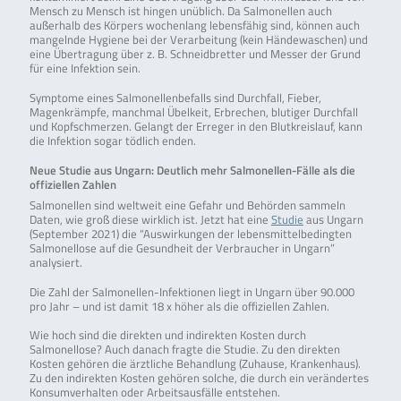
Mensch zu Mensch ist hingen unüblich. Da Salmonellen auch
außerhalb des Körpers wochenlang lebensfähig sind, können auch
mangelnde Hygiene bei der Verarbeitung (kein Händewaschen) und
eine Übertragung über z. B. Schneidbretter und Messer der Grund
für eine Infektion sein.
Symptome eines Salmonellenbefalls sind Durchfall, Fieber,
Magenkrämpfe, manchmal Übelkeit, Erbrechen, blutiger Durchfall
und Kopfschmerzen. Gelangt der Erreger in den Blutkreislauf, kann
die Infektion sogar tödlich enden.
Neue Studie aus Ungarn: Deutlich mehr Salmonellen-Fälle als die
offiziellen Zahlen
Salmonellen sind weltweit eine Gefahr und Behörden sammeln
Daten, wie groß diese wirklich ist. Jetzt hat eine
Studie
aus Ungarn
(September 2021) die “Auswirkungen der lebensmittelbedingten
Salmonellose auf die Gesundheit der Verbraucher in Ungarn”
analysiert.
Die Zahl der Salmonellen-Infektionen liegt in Ungarn über 90.000
pro Jahr – und ist damit 18 x höher als die offiziellen Zahlen.
Wie hoch sind die direkten und indirekten Kosten durch
Salmonellose? Auch danach fragte die Studie. Zu den direkten
Kosten gehören die ärztliche Behandlung (Zuhause, Krankenhaus).
Zu den indirekten Kosten gehören solche, die durch ein verändertes
Konsumverhalten oder Arbeitsausfälle entstehen.