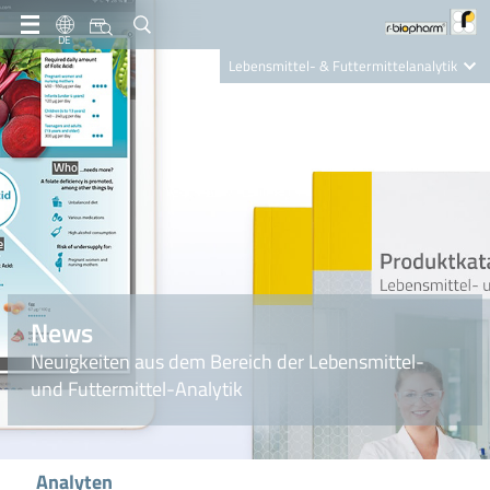
DE
Lebensmittel- & Futtermittelanalytik
Clinical Diagnostics
R-Biopharm AG
Nutrition Care
News
Neuigkeiten aus dem Bereich der Lebensmittel-
und Futtermittel-Analytik
Analyten