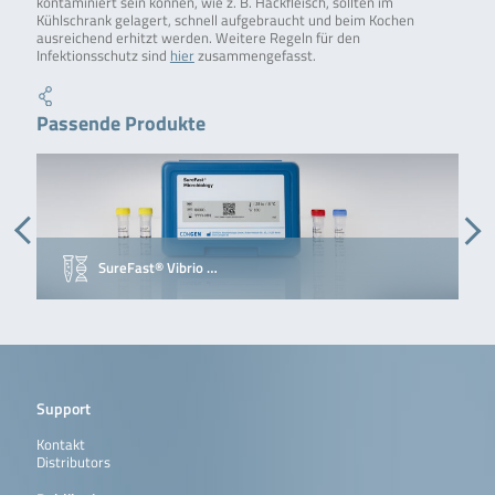
kontaminiert sein können, wie z. B. Hackfleisch, sollten im
Kühlschrank gelagert, schnell aufgebraucht und beim Kochen
ausreichend erhitzt werden. Weitere Regeln für den
Infektionsschutz sind
hier
zusammengefasst.
Passende Produkte
SureFast® Vibrio …
C
Support
Kontakt
Distributors