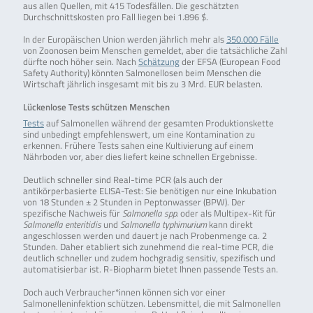
aus allen Quellen, mit 415 Todesfällen. Die geschätzten
Durchschnittskosten pro Fall liegen bei 1.896 $.
In der Europäischen Union werden jährlich mehr als
350.000 Fälle
von Zoonosen beim Menschen gemeldet, aber die tatsächliche Zahl
dürfte noch höher sein. Nach
Schätzung
der EFSA (European Food
Safety Authority) könnten Salmonellosen beim Menschen die
Wirtschaft jährlich insgesamt mit bis zu 3 Mrd. EUR belasten.
Lückenlose Tests schützen Menschen
Tests
auf Salmonellen während der gesamten Produktionskette
sind unbedingt empfehlenswert, um eine Kontamination zu
erkennen. Frühere Tests sahen eine Kultivierung auf einem
Nährboden vor, aber dies liefert keine schnellen Ergebnisse.
Deutlich schneller sind Real-time PCR (als auch der
antikörperbasierte ELISA-Test: Sie benötigen nur eine Inkubation
von 18 Stunden ± 2 Stunden in Peptonwasser (BPW). Der
spezifische Nachweis für
Salmonella spp.
oder als Multipex-Kit für
Salmonella enteritidis
und
Salmonella typhimurium
kann direkt
angeschlossen werden und dauert je nach Probenmenge ca. 2
Stunden. Daher etabliert sich zunehmend die real-time PCR, die
deutlich schneller und zudem hochgradig sensitiv, spezifisch und
automatisierbar ist. R-Biopharm bietet Ihnen passende Tests an.
Doch auch Verbraucher*innen können sich vor einer
Salmonelleninfektion schützen. Lebensmittel, die mit Salmonellen