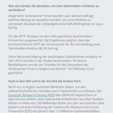
Wie viel würden Sie bezahlen, um eine Salmonellen-Infektion zu
verhindern?
Ungarische Verbraucher*innen wurden auch danach befragt,
welchen Betrag sie bezahlen würden, um eine Infektion zu
vermeiden (Analyse der Zahlungsbereitschaft (Willingness-to-pay =
WTP)).
Für die WTP-Analyse wurden 456 quantitativ bestimmbare
Antworten ausgewertet. Die Ergebnisse zeigten, dass der
durchschnittliche WTP der Verbraucher für die Vermeidung einer
Salmonelleninfektion 86,3 € betrug.
Unter Berücksichtigung der bestätigten Salmonellose-Inzidenz im
Jahr 2015 und des in der Studie berechneten 18-fachen
Multiplikators wurde der Schaden für die Gesundheit der
Verbraucher*innen in Ungarn auf jährlich 7,87 Millionen Euro
geschätzt.
Auch in den USA und in der EU sind die Kosten hoch
Nicht nur in Ungarn sammeln Behörden Daten, um den
volkswirtschaftlichen Schaden durch Salmonellen zu erfassen. Der
Economic Research Service (ERS)
des USDA (US Department of
Agriculture) schätzt, dass Salmonelleninfektionen aus allen Quellen
Kosten in Höhe von 2,65 Milliarden Dollar pro Jahr verursachen. Dies
basiert auf einer Schätzung der Centers for Disease Control and
Prevention (CDC) von jährlich fast 1,4 Millionen Salmonellenfällen