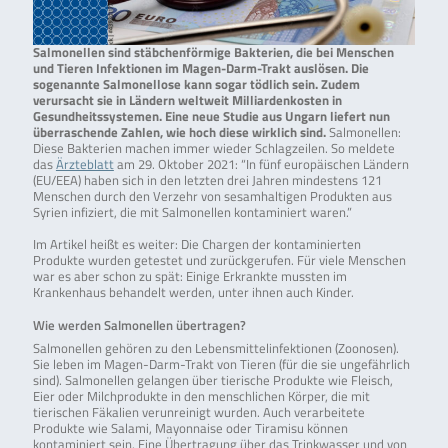
Salmonellen sind stäbchenförmige Bakterien, die bei Menschen
und Tieren Infektionen im Magen-Darm-Trakt auslösen. Die
sogenannte Salmonellose kann sogar tödlich sein. Zudem
verursacht sie in Ländern weltweit Milliardenkosten in
Gesundheitssystemen. Eine neue Studie aus Ungarn liefert nun
überraschende Zahlen, wie hoch diese wirklich sind.
Salmonellen:
Diese Bakterien machen immer wieder Schlagzeilen. So meldete
das
Ärzteblatt
am 29. Oktober 2021: “In fünf europäischen Ländern
(EU/EEA) haben sich in den letzten drei Jahren mindestens 121
Menschen durch den Verzehr von sesamhaltigen Produkten aus
Syrien infiziert, die mit Salmonellen kontaminiert waren.”
Im Artikel heißt es weiter: Die Chargen der kontaminierten
Produkte wurden getestet und zurückgerufen. Für viele Menschen
war es aber schon zu spät: Einige Erkrankte mussten im
Krankenhaus behandelt werden, unter ihnen auch Kinder.
Wie werden Salmonellen übertragen?
Salmonellen gehören zu den Lebensmittelinfektionen (Zoonosen).
Sie leben im Magen-Darm-Trakt von Tieren (für die sie ungefährlich
sind). Salmonellen gelangen über tierische Produkte wie Fleisch,
Eier oder Milchprodukte in den menschlichen Körper, die mit
tierischen Fäkalien verunreinigt wurden. Auch verarbeitete
Produkte wie Salami, Mayonnaise oder Tiramisu können
kontaminiert sein. Eine Übertragung über das Trinkwasser und von