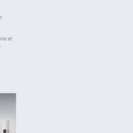
e
ène et
e