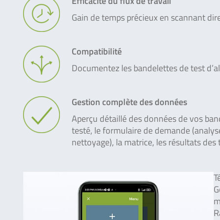
Efficacité du flux de travail
Gain de temps précieux en scannant dire
Compatibilité
Documentez les bandelettes de test d’a
Gestion complète des données
Aperçu détaillé des données de vos band
testé, le formulaire de demande (analyse
nettoyage), la matrice, les résultats des te
T
G
m
R