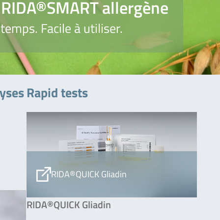
on RIDA®SMART allergène
temps. Facile à utiliser.
lyses
Rapid tests
RIDA®QUICK Gliadin
RIDA®QUICK Gliadin