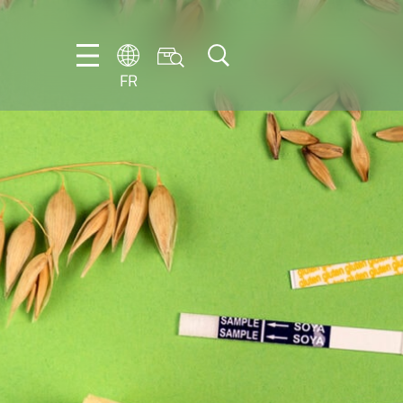
FR
DE
EN
ES
FR
IT
NL
PT-
BR