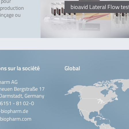
s pour
bioavid Lateral Flow tes
e production
 rinçage ou
ns sur la société
Global
harm AG
neuen Bergstraße 17
Darmstadt, Germany
 6151 - 81 02-0
-biopharm.de
biopharm.com