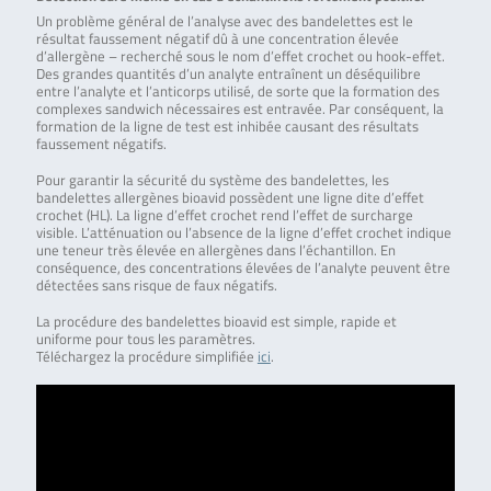
Un problème général de l’analyse avec des bandelettes est le
résultat faussement négatif dû à une concentration élevée
d’allergène – recherché sous le nom d’effet crochet ou hook-effet.
Des grandes quantités d’un analyte entraînent un déséquilibre
entre l’analyte et l’anticorps utilisé, de sorte que la formation des
complexes sandwich nécessaires est entravée. Par conséquent, la
formation de la ligne de test est inhibée causant des résultats
faussement négatifs.
Pour garantir la sécurité du système des bandelettes, les
bandelettes allergènes bioavid possèdent une ligne dite d’effet
crochet (HL). La ligne d’effet crochet rend l’effet de surcharge
visible. L’atténuation ou l’absence de la ligne d’effet crochet indique
une teneur très élevée en allergènes dans l’échantillon. En
conséquence, des concentrations élevées de l’analyte peuvent être
détectées sans risque de faux négatifs.
La procédure des bandelettes bioavid est simple, rapide et
uniforme pour tous les paramètres.
Téléchargez la procédure simplifiée
ici
.