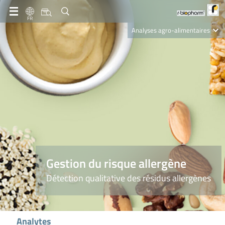
FR
Analyses agro-alimentaires
Diagnostics
R-Biopharm AG
Nutrition Care
Gestion du risque allergène
Détection qualitative des résidus allergènes
Analytes