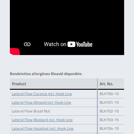
Bandelettes allergènes Bioavid disponible
:
Product
Art. No.
Lateral Flow Coconut incl. Hook Line
BLH700-15
Lateral Flow Almond incl. Hook Line
BLH701-15
Lateral Flow Brazil Nut
BLH702-15
Lateral Flow Mustard incl. Hook Line
BLH703-15
Lateral Flow Hazelnut incl. Hook Line
BLH704-15