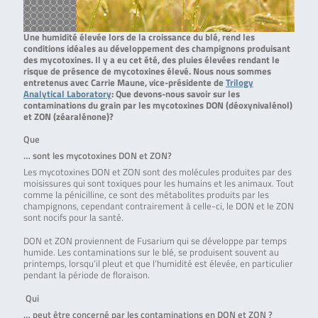
Une humidité élevée lors de la croissance du blé, rend les
conditions idéales au développement des champignons produisant
des mycotoxines. Il y a eu cet été, des pluies élevées rendant le
risque de présence de mycotoxines élevé.
Nous nous sommes
entretenus avec Carrie Maune, vice-présidente de
Trilogy
Analytical Laboratory
: Que devons-nous savoir sur les
contaminations du grain par les mycotoxines DON (déoxynivalénol)
et ZON (zéaralénone)?
Que
… sont les mycotoxines DON et ZON?
Les mycotoxines DON et ZON sont des molécules produites par des
moisissures qui sont toxiques pour les humains et les animaux. Tout
comme la pénicilline, ce sont des métabolites produits par les
champignons, cependant contrairement à celle-ci, le DON et le ZON
sont nocifs pour la santé.
DON et ZON proviennent de Fusarium qui se développe par temps
humide. Les contaminations sur le blé, se produisent souvent au
printemps, lorsqu’il pleut et que l’humidité est élevée, en particulier
pendant la période de floraison.
Qui
… peut être concerné par les contaminations en DON et ZON ?