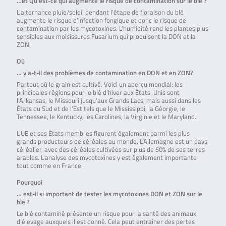
…et Qu’est-ce qui augmente le risque de contamination sur le blé ?
L’alternance pluie/soleil pendant l’étape de floraison du blé
augmente le risque d’infection fongique et donc le risque de
contamination par les mycotoxines. L’humidité rend les plantes plus
sensibles aux moisissures Fusarium qui produisent la DON et la
ZON.
Où
… y a-t-il des problèmes de contamination en DON et en ZON?
Partout où le grain est cultivé. Voici un aperçu mondial: les
principales régions pour le blé d’hiver aux États-Unis sont
l’Arkansas, le Missouri jusqu’aux Grands Lacs, mais aussi dans les
États du Sud et de l’Est tels que le Mississippi, la Géorgie, le
Tennessee, le Kentucky, les Carolines, la Virginie et le Maryland.
L’UE et ses États membres figurent également parmi les plus
grands producteurs de céréales au monde. L’Allemagne est un pays
céréalier, avec des céréales cultivées sur plus de 50% de ses terres
arables. L’analyse des mycotoxines y est également importante
tout comme en France.
Pourquoi
… est-il si important de tester les mycotoxines DON et ZON sur le
blé ?
Le blé contaminé présente un risque pour la santé des animaux
d’élevage auxquels il est donné. Cela peut entraîner des pertes