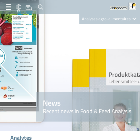
FR
Analyses agro-alimentaires
Diagnostics
R-Biopharm AG
Nutrition Care
News
Recent news in Food & Feed Analysis
Analytes