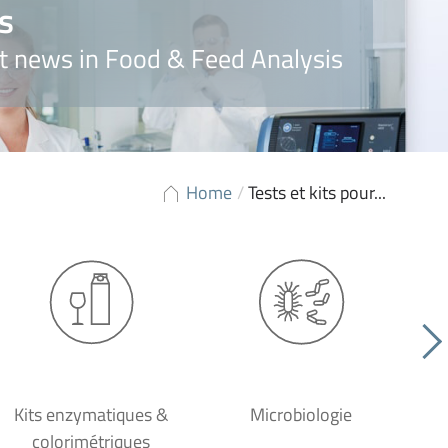
s
t news in Food & Feed Analysis
Home
/
Tests et kits pour...
Kits enzymatiques &
Microbiologie
colorimétriques