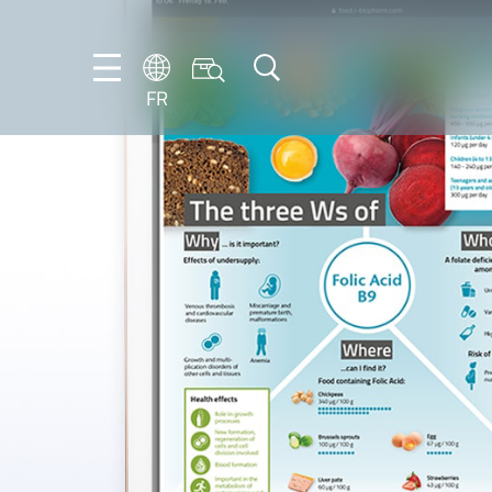
FR
DE
EN
FR
IT
PT-
BR