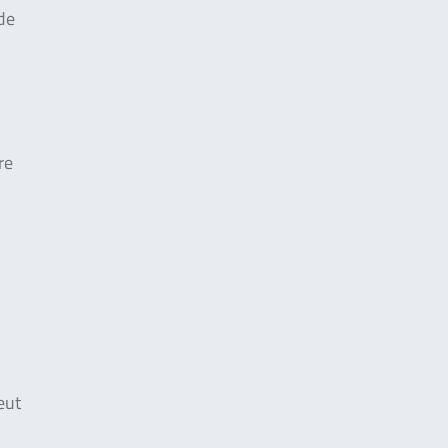
de
re
eut