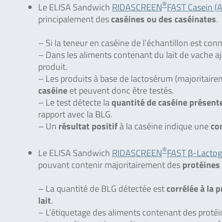
®
Le ELISA Sandwich
RIDASCREEN
FAST Casein (A
principalement des
caséines ou des caséinates
.
– Si la teneur en caséine de l’échantillon est conn
– Dans les aliments contenant du lait de vache aj
produit.
– Les produits à base de lactosérum (majoritai
caséine
et peuvent donc être testés.
– Le test détecte la
quantité de caséine présent
rapport avec la BLG.
– Un
résultat positif
à la caséine indique une
co
®
Le ELISA Sandwich
RIDASCREEN
FAST β-Lactogl
pouvant contenir majoritairement des
protéines
– La quantité de BLG détectée est
corrélée à la 
lait
.
– L’étiquetage des aliments contenant des protéine