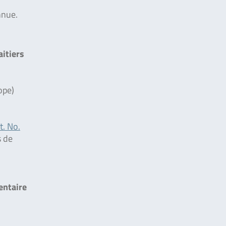
nnue.
aitiers
ope)
t. No.
s de
entaire