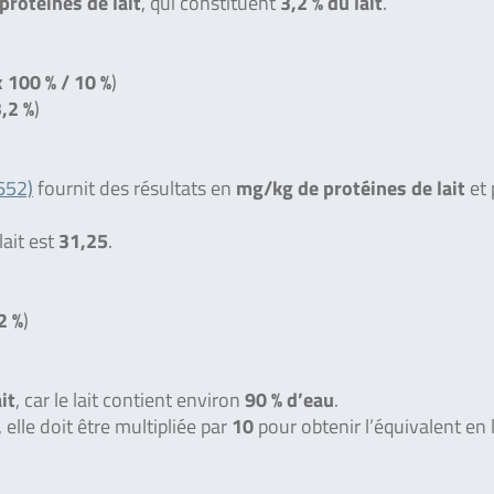
protéines de lait
, qui constituent
3,2 % du lait
.
 100 % / 10 %
)
,2 %
)
652)
fournit des résultats en
mg/kg de protéines de lait
et 
lait est
31,25
.
2 %
)
it
, car le lait contient environ
90 % d’eau
.
elle doit être multipliée par
10
pour obtenir l’équivalent en l