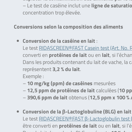
– Le test de caséine inclut une
ligne de saturati
concentration trop élevée.
Conversions selon la composition des aliments
Conversion de la caséine en lait
:
Le test
RIDASCREEN®FAST Casein test (Art. No. 
converti en
protéines de lait
ou en
lait
, si l’écha
Dans les produits contenant du lait de vache, la 
représentent
3,2 % du lait
.
Exemple :
–
10 mg/kg (ppm) de caséines
mesurées
–
12,5 ppm de protéines de lait
calculées (
10 pp
–
390,6 ppm de lait
obtenus (
12,5 ppm x 100 % /
Conversion de la β-Lactoglobuline (BLG) en lait
Le test
RIDASCREEN®FAST β-Lactoglobulin test (
être converti en
protéines de lait
ou en
lait
, si 