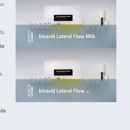
ir
du
bioavid Lateral Flow Milk
de
u
e.
bioavid Lateral Flow …
 de