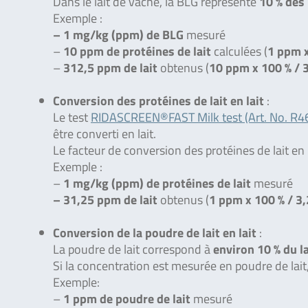
Dans le lait de vache, la BLG représente
10 % des 
Exemple :
– 1 mg/kg (ppm) de BLG
mesuré
–
10 ppm de protéines de lait
calculées (
1 ppm x
–
312,5 ppm de lait
obtenus (
10 ppm x 100 % / 3
Conversion des protéines de lait en lait
:
Le test
RIDASCREEN®FAST Milk test (Art. No. R4
être converti en lait.
Le facteur de conversion des protéines de lait en 
Exemple :
–
1 mg/kg (ppm) de protéines de lait
mesuré
– 31,25 ppm de lait
obtenus (
1 ppm x 100 % / 3,
Conversion de la poudre de lait en lait
:
La poudre de lait correspond à
environ 10 % du la
Si la concentration est mesurée en poudre de lait, 
Exemple:
–
1 ppm de poudre de lait
mesuré