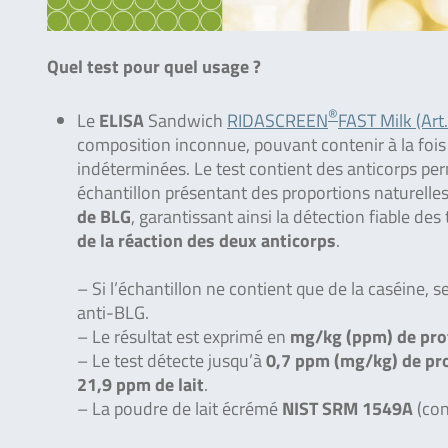
Quel test pour quel usage ?
®
Le
ELISA
Sandwich
RIDASCREEN
FAST Milk (Art
composition inconnue, pouvant contenir à la fois 
indéterminées. Le test contient des anticorps perm
échantillon présentant des proportions naturelles
de BLG
, garantissant ainsi la détection fiable de
de la réaction des deux anticorps
.
– Si l’échantillon ne contient que de la caséine, s
anti-BLG.
– Le résultat est exprimé en
mg/kg (ppm) de prot
– Le test détecte jusqu’à
0,7 ppm (mg/kg) de pro
21,9 ppm de lait
.
– La poudre de lait écrémé
NIST SRM 1549A
(co