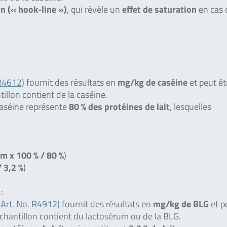
on (« hook-line »)
, qui révèle un
effet de saturation
en cas 
R4612)
fournit des résultats en
mg/kg de caséine
et peut êt
ntillon contient de la caséine.
caséine représente
80 % des protéines de lait
, lesquelles
m x 100 % / 80 %
)
 3,2 %
)
:
Art. No. R4912)
fournit des résultats en
mg/kg de BLG
et p
l’échantillon contient du lactosérum ou de la BLG.