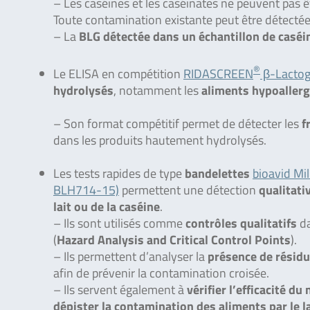
– Les caséines et les caséinates ne peuvent pas 
Toute contamination existante peut être détectée,
– La
BLG détectée dans un échantillon de caséin
®
Le ELISA en compétition
RIDASCREEN
β-Lactogl
hydrolysés
, notamment les
aliments hypoaller
– Son format compétitif permet de détecter les
f
dans les produits hautement hydrolysés.
Les tests rapides de type
bandelettes
bioavid Mi
BLH714-15)
permettent une détection
qualitati
lait ou de la caséine
.
– Ils sont utilisés comme
contrôles qualitatifs
da
(
Hazard Analysis and Critical Control Points
).
– Ils permettent d’analyser la
présence de résidu
afin de prévenir la contamination croisée.
– Ils servent également à
vérifier l’efficacité 
dépister la contamination des aliments par le la