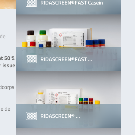
RIDASCREEN®FAST Casein
 de
et 50 %
RIDASCREEN®FAST …
r issue
ticorps
ue de
RIDASCREEN® …