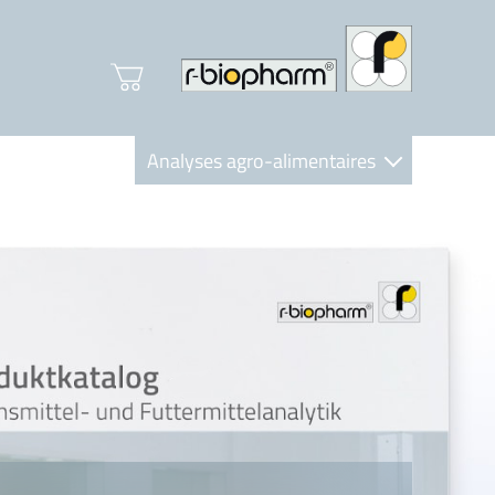
Analyses agro-alimentaires
Diagnostics
R-Biopharm AG
Nutrition Care