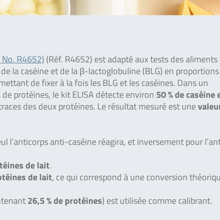
. No. R4652)
(Réf. R4652) est adapté aux tests des aliments
de la caséine et de la β-lactoglobuline (BLG) en proportions
ettant de fixer à la fois les BLG et les caséines. Dans un
 de protéines, le kit ELISA détecte environ
50 % de caséine 
s traces des deux protéines. Le résultat mesuré est une
valeu
eul l’anticorps anti-caséine réagira, et inversement pour l’an
éines de lait
.
téines de lait
, ce qui correspond à une conversion théoriq
ntenant
26,5 % de protéines
) est utilisée comme calibrant.