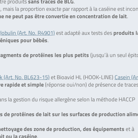
être produits
sans traces de BLG
.
 mais la proportion exacte par rapport à la caséine est inco
e ne peut pas être convertie en concentration de lait
.
obulin (Art. No. R4901)
est adapté aux tests des
produits l
géniques pour bébés
.
ragments de protéines les plus petits
(jusqu’à un seul épit
lk (Art. No. BL623-15)
et Bioavid HL (HOOK-LINE)
Casein (Ar
ve rapide et simple
(réponse oui/non) de présence de trace
ns la gestion du risque allergène selon la méthode HACCP
s de protéines de lait sur les surfaces de production alim
du nettoyage des zone de production, des équipements
et à
it ou la caséine
.