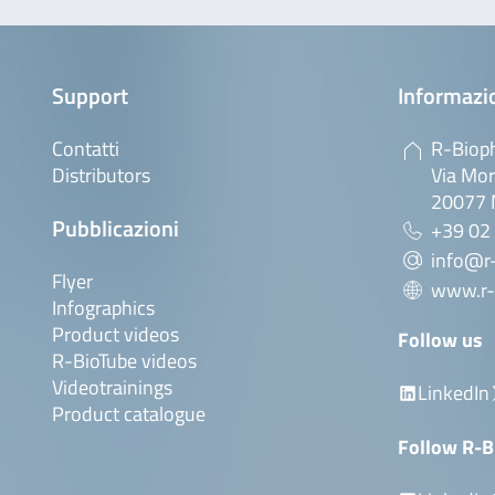
Support
Informazio
Contatti
R-Bioph
Distributors
Via Mor
20077 M
Pubblicazioni
+39 02
info@r-
Flyer
www.r-
Infographics
Product videos
Follow us
R-BioTube videos
Videotrainings
LinkedIn
Product catalogue
Follow R-B