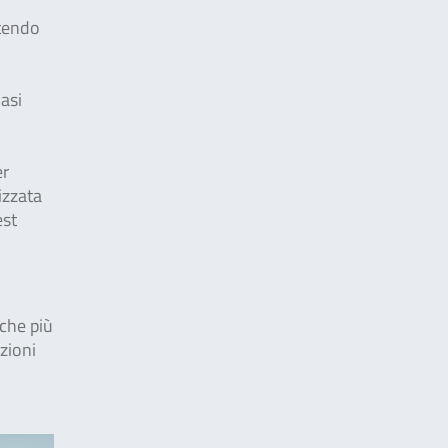
ntendo
asi
er
izzata
est
 che più
zioni