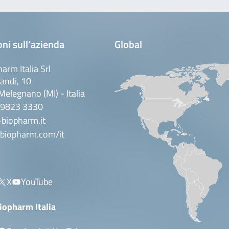
ni sull’azienda
Global
arm Italia Srl
andi, 10
elegnano (MI) - Italia
 9823 3330
biopharm.it
biopharm.com/it
X
YouTube
iopharm Italia