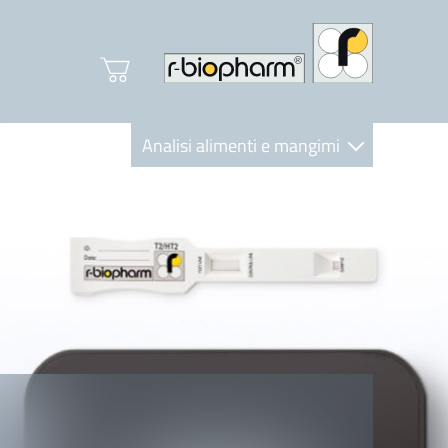
Analisi alimenti e mangimi
Diagnostica Clinica
R-Biopharm AG
Nutrition Care