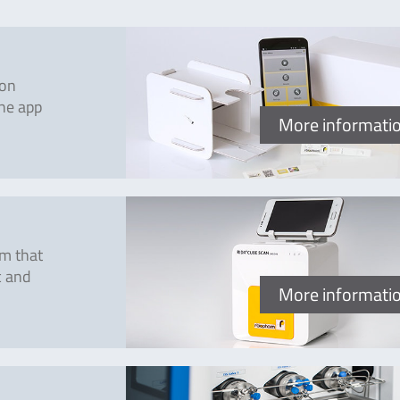
ion
The app
More informati
m that
c and
More informati