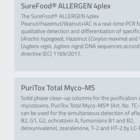
SureFood® ALLERGEN 4plex
The SureFood® ALLERGEN 4plex
Peanut/Hazelnut/Walnut+IAC is a real-time PCR for
qualitative detection and differentiation of specif
(
Arachis hypogaea
), Hazelnut (
Corylus maxima
) and
(
Juglans regia
,
Juglans nigra
) DNA sequences accord
directive (EC) 1169/2011.
PuriTox Total Myco-MS
Solid phase clean-up columns for the purification 
mycotoxins. PuriTox Total Myco-MS® (Art. No. T
can be used for the simultaneous detection of afla
B2, G1, G2, ochratoxin A, fumonisins B1 and B2,
deoxynivalenol, zearalenone, T-2 and HT-2 by L