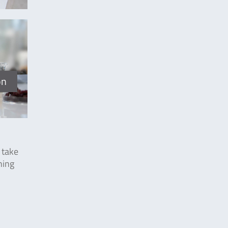
on
 take
ning