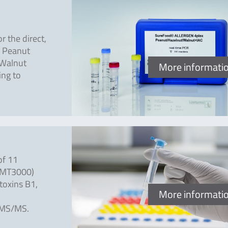
 the direct,
ic Peanut
 Walnut
More informati
ing to
of 11
C-MT3000)
toxins B1,
More informati
C-MS/MS.