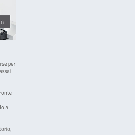
on
rse per
 assai
fronte
do a
torio,