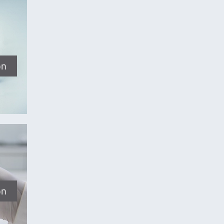
on
on