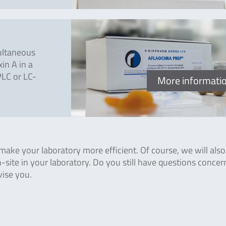
ultaneous
in A in a
PLC or LC-
More informati
ake your laboratory more efficient. Of course, we will also
-site in your laboratory. Do you still have questions concer
vise you.