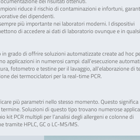
ocumentazione dei risultati ottenuti.
pioni riduce il rischio di contaminazioni e infortuni, gara
avorative dei dipendenti.
 sempre più importante nei laboratori moderni. I dispositivi
ettono di accedere ai dati di laboratorio ovunque e in qualsi
 in grado di offrire soluzioni automatizzate create ad hoc p
vano applicazioni in numerosi campi: dall’esecuzione automat
ura, fotometro e testine per il lavaggio, all’elaborazione di t
ione dei termociclatori per la real-time PCR.
tificare più parametri nello stesso momento. Questo significa
termine. Soluzioni di questo tipo trovano numerose applica
 kit PCR multipli per l’analisi degli allergeni e colonne di
ssine tramite HPLC, GC o LC-MS/MS.