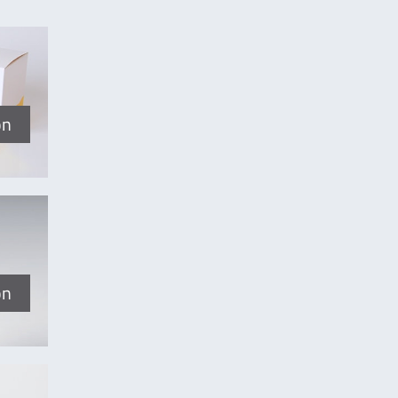
on
on