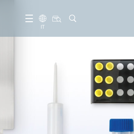
IT
FR
EN
IT
NL
PT-
BR
ES
DE