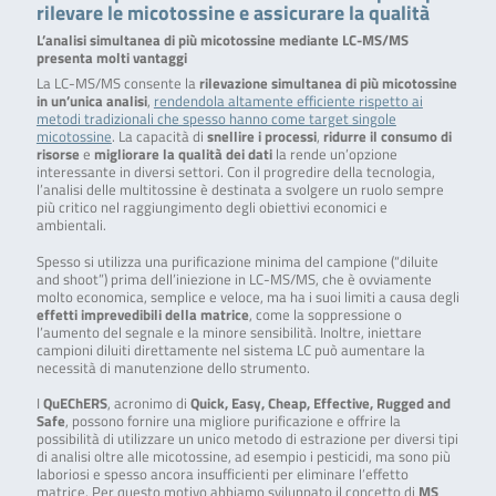
rilevare le micotossine e assicurare la qualità
L’analisi simultanea di più micotossine mediante LC-MS/MS
presenta molti vantaggi
La LC-MS/MS consente la
rilevazione simultanea di più micotossine
in un’unica analisi
,
rendendola altamente efficiente rispetto ai
metodi tradizionali che spesso hanno come target singole
micotossine
. La capacità di
snellire i processi
,
ridurre il consumo di
risorse
e
migliorare la qualità dei dati
la rende un’opzione
interessante in diversi settori. Con il progredire della tecnologia,
l’analisi delle multitossine è destinata a svolgere un ruolo sempre
più critico nel raggiungimento degli obiettivi economici e
ambientali.
Spesso si utilizza una purificazione minima del campione (“diluite
and shoot”) prima dell’iniezione in LC-MS/MS, che è ovviamente
molto economica, semplice e veloce, ma ha i suoi limiti a causa degli
effetti imprevedibili della matrice
, come la soppressione o
l’aumento del segnale e la minore sensibilità. Inoltre, iniettare
campioni diluiti direttamente nel sistema LC può aumentare la
necessità di manutenzione dello strumento.
I
QuEChERS
, acronimo di
Quick, Easy, Cheap, Effective, Rugged and
Safe
, possono fornire una migliore purificazione e offrire la
possibilità di utilizzare un unico metodo di estrazione per diversi tipi
di analisi oltre alle micotossine, ad esempio i pesticidi, ma sono più
laboriosi e spesso ancora insufficienti per eliminare l’effetto
matrice. Per questo motivo abbiamo sviluppato il concetto di
MS