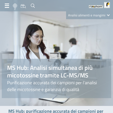
IT
Analisi alimenti e mangimi
Diagnostica Clinica
R-Biopharm AG
Nutrition Care
MS Hub: Analisi simultanea di più
micotossine tramite LC-MS/MS
Purificazione accurata dei campioni per l’analisi
delle micotossine e garanzia di qualità
MS Hub: purificazione accurata dei campioni per