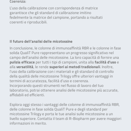
Coerenza:
L’uso della calibrazione con corrispondenza di matrice
garantisce che gli standard di calibrazione imitino
fedelmente la matrice del campione, portando a risultati
coerenti e riproducibili.
Il futuro dell’analisi delle micotossine
In conclusione, le colonne di immunoaffinità RBR e le colonne in fase
solida QualiT Pure rappresentano un progresso significativo nel
campo dell’analisi delle micotossine. La loro capacità di fornire una
pulizia efficace
per tutti i tipi di campioni, unita alla
facilità d’uso
e
alla
versatilità
, le rende
superiori ai metodi tradizionali
. Inoltre,
l’uso della calibrazione con i materiali e gli standard di controllo
della qualità delle micotossine Trilogy offre ulteriori vantaggi in
termini di accuratezza, facilità d’uso e coerenza.
Incorporando questi strumenti nel flusso di lavoro del tuo
laboratorio, potrai ottenere analisi delle micotossine più accurate,
affidabili ed efficienti.
Esplora oggi stesso i vantaggi delle colonne di immunoaffinità RBR,
delle colonne in fase solida QualiT Pure e degli standard per
micotossine Trilogy e porta le tue analisi sulle micotossine a un
livello superiore. Contatta il team di R-Biopharm per avere maggiori
informazioni in merito.