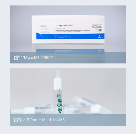
11⁺Myco MS-PREP®
QualiT Pure™ Multi-tox MS