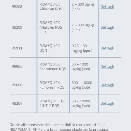
RIDA®QUICK
2 – 300 μg/kg
R5208
Dettagli
Aflatoxin RQS
(ppb)
RIDA®QUICK
2 – 300 μg/kg
R5209
Aflatoxin RQS
Dettagli
(ppb)
ECO
RIDA®QUICK
0.25 – 50
R5911
Dettagli
DON
mg/kg (ppm)
RIDA®QUICK
50 – 1000
R5504
Dettagli
Zearalenon RQS
μg/kg (ppb)
RIDA®QUICK
300 – 10000
R5606
Dettagli
Fumonisin RQS
μg/kg (ppb)
RIDA®QUICK T-
50 – 10000
R5304
Dettagli
2/HT-2 RQS
μg/kg (ppb)
Grazie all’estensione della compatibilità con ulteriori kit, la
RIDA®SMART APP è ora la compagna ideale per la prossima