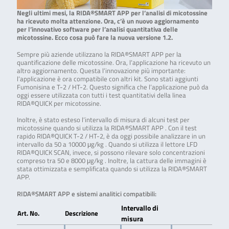
Negli ultimi mesi, la RIDA®SMART APP per l’analisi di micotossine
ha ricevuto molta attenzione. Ora, c’è un nuovo aggiornamento
per l’innovativo software per l’analisi quantitativa delle
micotossine. Ecco cosa può fare la nuova versione 1.2.
Sempre più aziende utilizzano la RIDA®SMART APP per la
quantificazione delle micotossine. Ora, l’applicazione ha ricevuto un
altro aggiornamento. Questa l’innovazione più importante:
l’applicazione è ora compatibile con altri kit. Sono stati aggiunti
Fumonisina e T-2 / HT-2. Questo significa che l’applicazione può da
oggi essere utilizzata con tutti i test quantitativi della linea
RIDA®QUICK per micotossine.
Inoltre, è stato esteso l’intervallo di misura di alcuni test per
micotossine quando si utilizza la RIDA®SMART APP . Con il test
rapido RIDA®QUICK T-2 / HT-2, è da oggi possibile analizzare in un
intervallo da 50 a 10000 μg/kg . Quando si utilizza il lettore LFD
RIDA®QUICK SCAN, invece, si possono rilevare solo concentrazioni
compreso tra 50 e 8000 μg/kg . Inoltre, la cattura delle immagini è
stata ottimizzata e semplificata quando si utilizza la RIDA®SMART
APP.
RIDA®SMART APP e sistemi analitici compatibili:
Intervallo di
Art. No.
Descrizione
misura