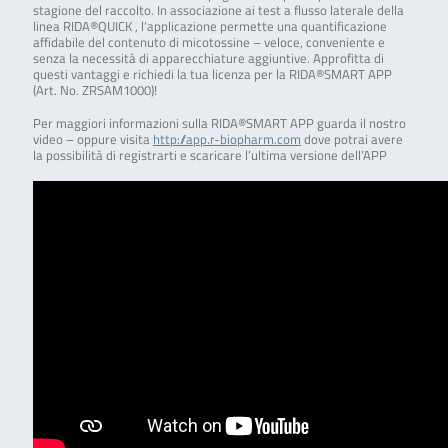
stagione del raccolto. In associazione ai test a flusso laterale della
linea RIDA®QUICK , l’applicazione permette una quantificazione
affidabile del contenuto di micotossine – veloce, conveniente e
senza la necessità di apparecchiature aggiuntive. Approfitta di
questi vantaggi e richiedi la tua licenza per la RIDA®SMART APP
(Art. No. ZRSAM1000)!
Per maggiori informazioni sulla RIDA®SMART APP guarda il nostro
video – oppure visita
http://app.r-biopharm.com
dove potrai avere
la possibilità di registrarti e scaricare l’ultima versione dell’APP