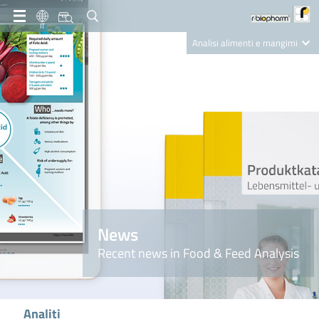
IT
Analisi alimenti e mangimi
Diagnostica Clinica
R-Biopharm AG
Nutrition Care
News
Recent news in Food & Feed Analysis
Analiti