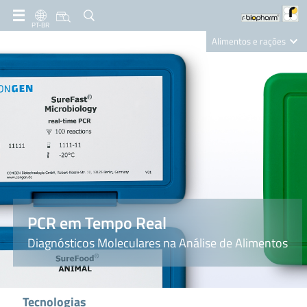
PT-BR
Alimentos e rações
Clinical Diagnostics
R-Biopharm AG
Nutrition Care
PCR em Tempo Real
Diagnósticos Moleculares na Análise de Alimentos
Tecnologias