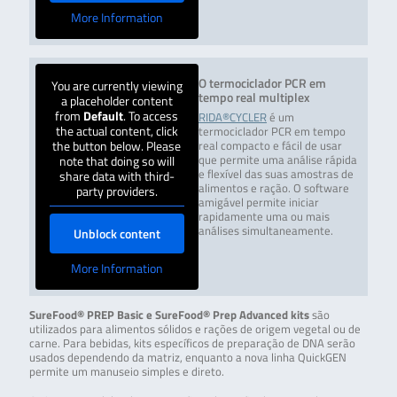
More Information
O termociclador PCR em
You are currently viewing
tempo real multiplex
a placeholder content
from
Default
. To access
RIDA®CYCLER
é um
the actual content, click
termociclador PCR em tempo
the button below. Please
real compacto e fácil de usar
note that doing so will
que permite uma análise rápida
e flexível das suas amostras de
share data with third-
alimentos e ração. O software
party providers.
amigável permite iniciar
rapidamente uma ou mais
análises simultaneamente.
Unblock content
More Information
SureFood® PREP Basic e SureFood® Prep Advanced kits
são
utilizados para alimentos sólidos e rações de origem vegetal ou de
carne. Para bebidas, kits específicos de preparação de DNA serão
usados dependendo da matriz, enquanto a nova linha QuickGEN
permite um manuseio simples e direto.