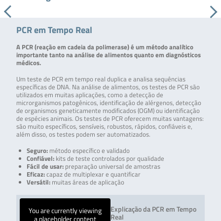
PCR em Tempo Real
A PCR (reação em cadeia da polimerase) é um método analítico
importante tanto na análise de alimentos quanto em diagnósticos
médicos.
Um teste de PCR em tempo real duplica e analisa sequências
específicas de DNA. Na análise de alimentos, os testes de PCR são
utilizados em muitas aplicações, como a detecção de
microrganismos patogênicos, identificação de alérgenos, detecção
de organismos geneticamente modificados (OGM) ou identificação
de espécies animais. Os testes de PCR oferecem muitas vantagens:
são muito específicos, sensíveis, robustos, rápidos, confiáveis e,
além disso, os testes podem ser automatizados.
Seguro:
método específico e validado
Confiável:
kits de teste controlados por qualidade
Fácil de usar:
preparação universal de amostras
Eficaz:
capaz de multiplexar e quantificar
Versátil:
muitas áreas de aplicação
Explicação da PCR em Tempo
You are currently viewing
Real
a placeholder content