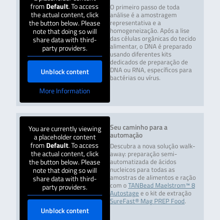
from
Default
. To access
O primeiro passo de toda
the actual content, click
análise é a amostragem
the button below. Please
representativa e a
note that doing so will
homogeneização. Após a lise
das células orgânicas do tecido
share data with third-
alimentar, o DNA é preparado
party providers.
usando diferentes kits
dedicados de preparação de
DNA ou RNA, específicos para
Unblock content
bactérias ou vírus.
More Information
Seu caminho para a
You are currently viewing
automação
a placeholder content
from
Default
. To access
Descubra a nova solução walk-
the actual content, click
away: preparação semi-
the button below. Please
automatizada de ácidos
note that doing so will
nucleicos para todas as
amostras de alimentos e ração
share data with third-
com o
TANBead Maelstrom™ 8
party providers.
Autostage
e o kit de extração
SureFast® Mag PREP Food
.
Unblock content