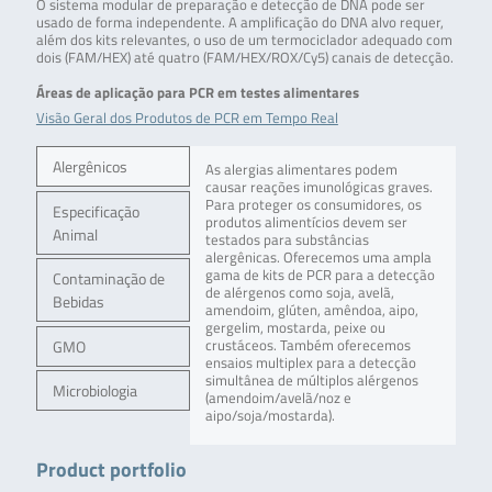
O sistema modular de preparação e detecção de DNA pode ser
usado de forma independente. A amplificação do DNA alvo requer,
além dos kits relevantes, o uso de um termociclador adequado com
dois (FAM/HEX) até quatro (FAM/HEX/ROX/Cy5) canais de detecção.
Áreas de aplicação para PCR em testes alimentares
Visão Geral dos Produtos de PCR em Tempo Real
Alergênicos
As alergias alimentares podem
causar reações imunológicas graves.
Para proteger os consumidores, os
Especificação
produtos alimentícios devem ser
Animal
testados para substâncias
alergênicas. Oferecemos uma ampla
gama de kits de PCR para a detecção
Contaminação de
de alérgenos como soja, avelã,
Bebidas
amendoim, glúten, amêndoa, aipo,
gergelim, mostarda, peixe ou
GMO
crustáceos. Também oferecemos
ensaios multiplex para a detecção
simultânea de múltiplos alérgenos
Microbiologia
(amendoim/avelã/noz e
aipo/soja/mostarda).
Product portfolio