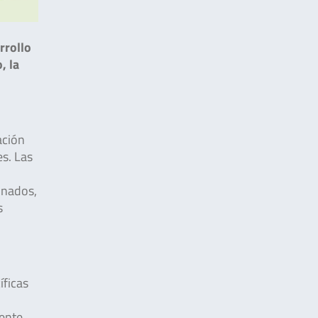
rrollo
, la
ación
es. Las
minados,
s
íficas
ente.