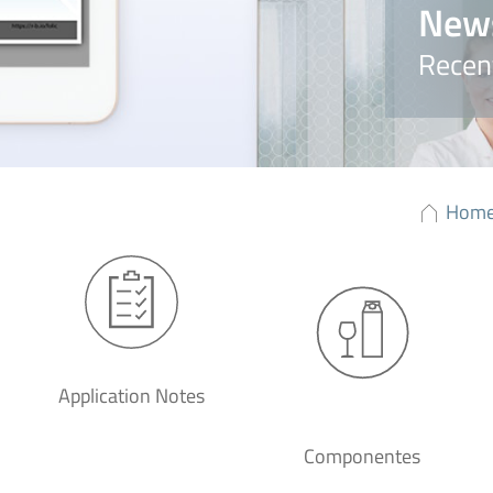
New
Recen
Hom
Application Notes
Componentes