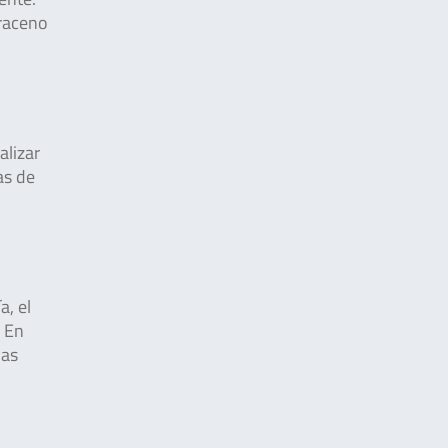
rraceno
alizar
as de
a, el
. En
nas