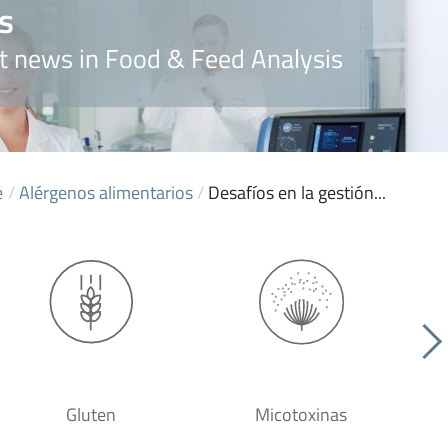
s
t news in Food & Feed Analysis
e
/
Alérgenos alimentarios
/
Desafíos en la gestión...
Gluten
Micotoxinas