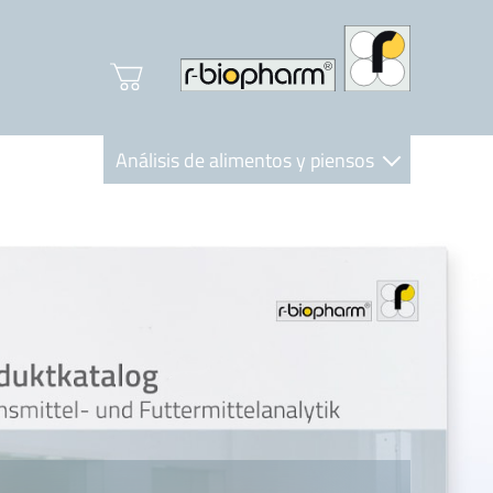
Análisis de alimentos y piensos
Clinical Diagnostics
R-Biopharm AG
Nutrition Care