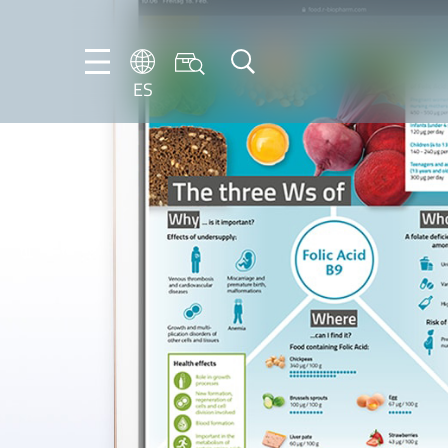
ES
DE
ES
EN
IT