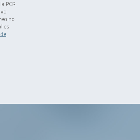
 la PCR
ivo
treo no
l es
 de