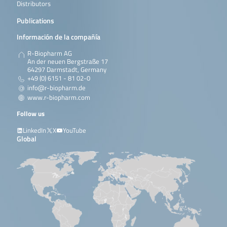
Distributors
Publications
Información de la compañía
R-Biopharm AG
An der neuen Bergstraße 17
64297 Darmstadt, Germany
+49 (0) 6151 - 81 02-0
info@r-biopharm.de
www.r-biopharm.com
Follow us
LinkedIn
X
YouTube
Global