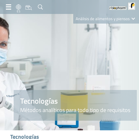
ES
Análisis de alimentos y piensos
Clinical Diagnostics
R-Biopharm AG
Nutrition Care
Tecnologías
Métodos analíticos para todo tipo de requisitos
Tecnologías