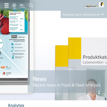
FR
Analyses agro-alimentaires
Diagnostics
R-Biopharm AG
Nutrition Care
News
Recent news in Food & Feed Analysis
Analytes