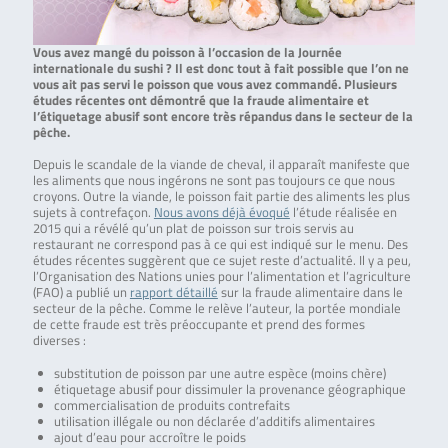
Vous avez mangé du poisson à l’occasion de la Journée
internationale du sushi ? Il est donc tout à fait possible que l’on ne
vous ait pas servi le poisson que vous avez commandé. Plusieurs
études récentes ont démontré que la fraude alimentaire et
l’étiquetage abusif sont encore très répandus dans le secteur de la
pêche.
Depuis le scandale de la viande de cheval, il apparaît manifeste que
les aliments que nous ingérons ne sont pas toujours ce que nous
croyons. Outre la viande, le poisson fait partie des aliments les plus
sujets à contrefaçon.
Nous avons déjà évoqué
l’étude réalisée en
2015 qui a révélé qu’un plat de poisson sur trois servis au
restaurant ne correspond pas à ce qui est indiqué sur le menu. Des
études récentes suggèrent que ce sujet reste d’actualité. Il y a peu,
l’Organisation des Nations unies pour l’alimentation et l’agriculture
(FAO) a publié un
rapport détaillé
sur la fraude alimentaire dans le
secteur de la pêche. Comme le relève l’auteur, la portée mondiale
de cette fraude est très préoccupante et prend des formes
diverses :
substitution de poisson par une autre espèce (moins chère)
étiquetage abusif pour dissimuler la provenance géographique
commercialisation de produits contrefaits
utilisation illégale ou non déclarée d’additifs alimentaires
ajout d’eau pour accroître le poids