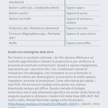
diastaticus
)
Batteri Lattici (es.
Lactobacillus brevis
)
Sapore aspro
Batteri acetici
Sapore di aceto
Batteri termofili
Sapore di verdure o
sedano
Pediococci (es.
Pediococcus damnosus
)
Sapore burroso
Firmicuti (
Megasphaera
spp.,
Pectinatus
Sapore di uova marce
spp.)
Muffe
Sapore ammuffito
Analisi microbiologiche della birra
Per fornire un prodotto ottimale, i birrifici devono effettuare un
controllo approfondito e testare la propria birra per verificare la
presenza di eventuali contaminanti. Questo è spesso impegnativo,
soprattutto per i piccoli birrifici. Con i tradizionali metodi di
rilevazione microbiologica, che richiedono un arricchimento in
terreni di coltura per diversi giorni, la procedura di analisi spesso
impedisce i processi di produzione. Come alternativa più rapida, i
test PCR, che forniscono risultati entro poche ore, stanno
diventando sempre più diffusi. Questo metodo di biologia
molecolare non è solo altamente specifico ma anche molto facile da
eseguire quando si utilizzano i moderni kit della linea GEN-IAL®. Nel
nostro video, Ronald Niemeijer spiega come funzionano:
https://www.youtube.com/watch?v=Mlwaf4-nbVc
[vc_column_inner
width=”1/4″]