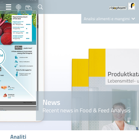
IT
Analisi alimenti e mangimi
Diagnostica Clinica
R-Biopharm AG
Nutrition Care
News
Recent news in Food & Feed Analysis
Analiti