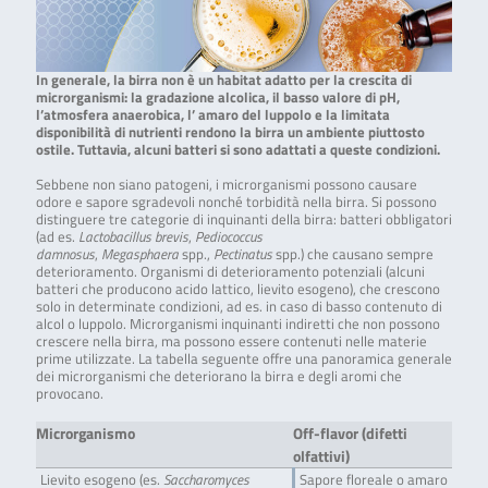
In generale, la birra non è un habitat adatto per la crescita di
microrganismi: la gradazione alcolica, il basso valore di pH,
l’atmosfera anaerobica, l’ amaro del luppolo e la limitata
disponibilità di nutrienti rendono la birra un ambiente piuttosto
ostile. Tuttavia, alcuni batteri si sono adattati a queste condizioni.
Sebbene non siano patogeni, i microrganismi possono causare
odore e sapore sgradevoli nonché torbidità nella birra. Si possono
distinguere tre categorie di inquinanti della birra: batteri obbligatori
(ad es.
Lactobacillus brevis
,
Pediococcus
damnosus
,
Megasphaera
spp.,
Pectinatus
spp.) che causano sempre
deterioramento. Organismi di deterioramento potenziali (alcuni
batteri che producono acido lattico, lievito esogeno), che crescono
solo in determinate condizioni, ad es. in caso di basso contenuto di
alcol o luppolo. Microrganismi inquinanti indiretti che non possono
crescere nella birra, ma possono essere contenuti nelle materie
prime utilizzate. La tabella seguente offre una panoramica generale
dei microrganismi che deteriorano la birra e degli aromi che
provocano.
Microrganismo
Off-flavor (difetti
olfattivi)
Lievito esogeno (es.
Saccharomyces
Sapore floreale o amaro