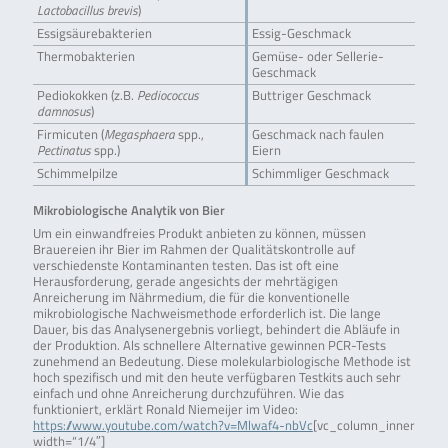
Lactobacillus brevis
)
Essigsäurebakterien
Essig-Geschmack
Thermobakterien
Gemüse- oder Sellerie-
Geschmack
Pediokokken (z.B.
Pediococcus
Buttriger Geschmack
damnosus
)
Firmicuten (
Megasphaera
spp.,
Geschmack nach faulen
Pectinatus
spp.)
Eiern
Schimmelpilze
Schimmliger Geschmack
Mikrobiologische Analytik von Bier
Um ein einwandfreies Produkt anbieten zu können, müssen
Brauereien ihr Bier im Rahmen der Qualitätskontrolle auf
verschiedenste Kontaminanten testen. Das ist oft eine
Herausforderung, gerade angesichts der mehrtägigen
Anreicherung im Nährmedium, die für die konventionelle
mikrobiologische Nachweismethode erforderlich ist. Die lange
Dauer, bis das Analysenergebnis vorliegt, behindert die Abläufe in
der Produktion. Als schnellere Alternative gewinnen PCR-Tests
zunehmend an Bedeutung. Diese molekularbiologische Methode ist
hoch spezifisch und mit den heute verfügbaren Testkits auch sehr
einfach und ohne Anreicherung durchzuführen. Wie das
funktioniert, erklärt Ronald Niemeijer im Video:
https://www.youtube.com/watch?v=Mlwaf4-nbVc
[vc_column_inner
width=“1/4″]