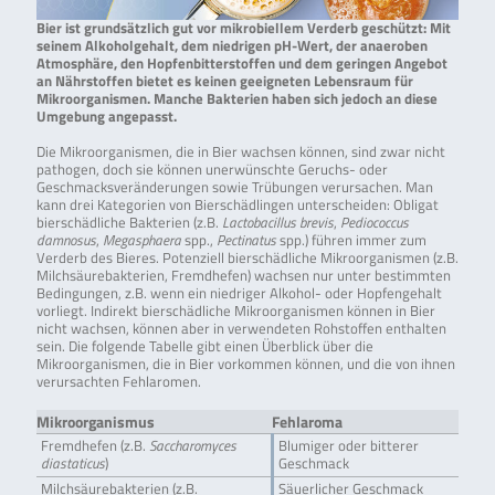
Bier ist grundsätzlich gut vor mikrobiellem Verderb geschützt: Mit
seinem Alkoholgehalt, dem niedrigen pH-Wert, der anaeroben
Atmosphäre, den Hopfenbitterstoffen und dem geringen Angebot
an Nährstoffen bietet es keinen geeigneten Lebensraum für
Mikroorganismen. Manche Bakterien haben sich jedoch an diese
Umgebung angepasst.
Die Mikroorganismen, die in Bier wachsen können, sind zwar nicht
pathogen, doch sie können unerwünschte Geruchs- oder
Geschmacksveränderungen sowie Trübungen verursachen. Man
kann drei Kategorien von Bierschädlingen unterscheiden: Obligat
bierschädliche Bakterien (z.B.
Lactobacillus brevis
,
Pediococcus
damnosus
,
Megasphaera
spp.,
Pectinatus
spp.) führen immer zum
Verderb des Bieres. Potenziell bierschädliche Mikroorganismen (z.B.
Milchsäurebakterien, Fremdhefen) wachsen nur unter bestimmten
Bedingungen, z.B. wenn ein niedriger Alkohol- oder Hopfengehalt
vorliegt. Indirekt bierschädliche Mikroorganismen können in Bier
nicht wachsen, können aber in verwendeten Rohstoffen enthalten
sein. Die folgende Tabelle gibt einen Überblick über die
Mikroorganismen, die in Bier vorkommen können, und die von ihnen
verursachten Fehlaromen.
Mikroorganismus
Fehlaroma
Fremdhefen (z.B.
Saccharomyces
Blumiger oder bitterer
diastaticus
)
Geschmack
Milchsäurebakterien (z.B.
Säuerlicher Geschmack