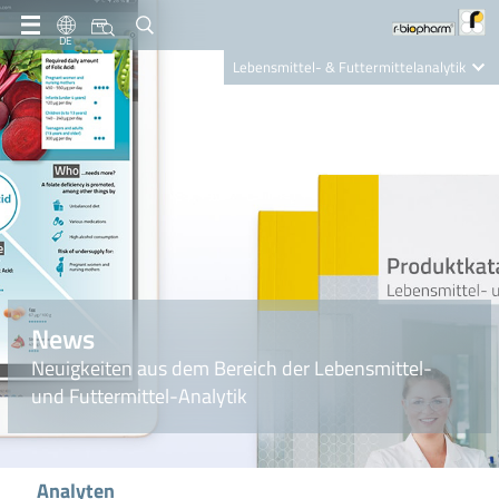
DE
Lebensmittel- & Futtermittelanalytik
Clinical Diagnostics
R-Biopharm AG
Nutrition Care
News
Neuigkeiten aus dem Bereich der Lebensmittel-
und Futtermittel-Analytik
Analyten