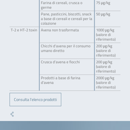
Farina di cereali, crusca o
75 μg/kg
germe
Pane, pasticcini, biscotti, snack
50 μg/kg
a base di cereali e cereali per la
colazione
T-2 e HT-2 toxin
Avena non trasformata
1000 μg/kg
(valore di
riferimento)
Chicchi d'avena per il consumo
200 μg/kg
umano diretto
(valore di
riferimento)
Crusca d'avena e fiocchi
200 μg/kg
(valore di
riferimento)
Prodotti a base di farina
2000 μg/kg
d'avena
(valore di
riferimento)
Consulta l'elenco prodotti