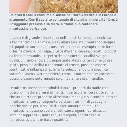
Da diversi anni, il consumo di avena nel Nord America e in Europa è
in aumento. Con il suo alto contenuto di vitamine, minerali e fibre, è
un’aggiunta preziosa alla dieta. Tuttavia può contenere
micotossine pericolose.
L’avena è di grande importanza nell’industria mondiale dedicata
all’alimentazione animale. Negli ultimi anni sta diventando sempre
più popolare anche per il consumo umano, ad esempio sotto forma
di farina d’avena, porridge, crusca d’avena, cereali, biscotti, prodotti
da forno o bevande. Il rispetto dei parametri di qualità svolge,
quindi, un ruolo ancora più importante. Alcuni criteri come colore,
gusto, peso, pelabilità o contenuto di crusca, possono essere
identificati e influenzati facilmente selezionando una specifica
varietà di avena. Altre proprietà, come il contenuto di micotossine,
possono essere determinate solo mediante sistemi analitici.
Le micotossine sono metaboliti naturali prodotti da muffe che
possono infettare diversi alimenti, in particolare i cereali. Si stima
che un quarto del prodotto alimentare mondiale sia contaminato da
micotossine, con conseguente perdita in termini di guadagno
nonchè rischio per la salute di esseri umani e animali. Le
micotossine possono avere effetti cancerogeni, neurotossici,
immunosoppressivi, mutageni, teratogeni, epatotossici o
nefrotossici, anche in basse quantità.