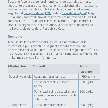
Sebbene l’avena sia generalmente considerata relativamente
resistente ai parassiti del grano, non è resistente alle micotossine.
Le tossine
Fusarium
T-2 e HT-2
sono le più comuni nell’avena,
seguite dal
deoxynivalenol (DON)
e dallo
zearalenone (ZEA)
. Negli
ultimi anni, sono stati trovati regolarmente nell’avena alti livelli di
tossina T-2 e HT-2, in particolare nel Nord d’Europa. Inoltre, il
RASFF ha segnalato, lo scorso anno, la presenza di ocratossina A
nell’avena biologica della Repubblica Ceca.
Normativa
A causa dei loro effetti tossici, esiste una normativa per le
micotossine più rilevanti. La seguente tabella fornisce una
panoramica dei valori limite Europei secondo il regolamento (CE) n.
1881/2006. Per la tossina T-2 e HT-2, non sono stati definiti valori
limite, ma solo valori di riferimento.
Micotossine
Alimenti
Livello
massimo
Deossinivalenolo
Avena non trasformata
1750 μg/kg
Farina di cereali, crusca o
750 μg/kg
germe
Pane, pasticcini, biscotti, snack
500 μg/kg
a base di cereali e cereali per la
colazione
Zearalenone
Cereali non trasformati
100 μg/kg