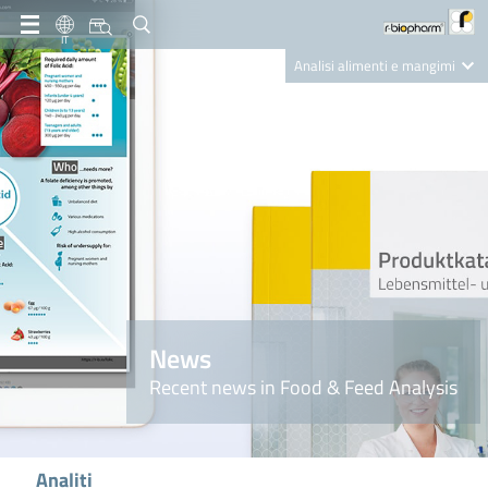
IT
Analisi alimenti e mangimi
Diagnostica Clinica
R-Biopharm AG
Nutrition Care
News
Recent news in Food & Feed Analysis
Analiti