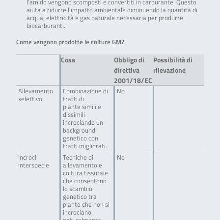
l’amido vengono scomposti e convertiti in carburante. Questo
aiuta a ridurre l’impatto ambientale diminuendo la quantità di
acqua, elettricità e gas naturale necessaria per produrre
biocarburanti.
Come vengono prodotte le colture GM?
Cosa
Obbligo di
Possibilità di
direttiva
rilevazione
2001/18/EC
Allevamento
Combinazione di
No
selettivo
tratti di
piante simili e
dissimili
incrociando un
background
genetico con
tratti migliorati.
Incroci
Tecniche di
No
interspecie
allevamento e
coltura tissutale
che consentono
lo scambio
genetico tra
piante che non si
incrociano