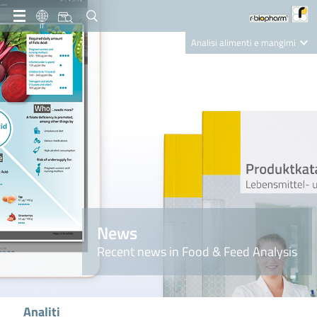
IT
Analisi alimenti e mangimi
Diagnostica Clinica
R-Biopharm AG
Nutrition Care
News
Recent news in Food & Feed Analysis
Analiti