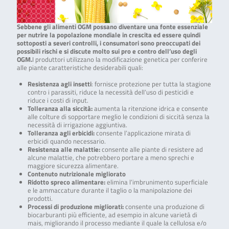
Sebbene gli alimenti OGM possano diventare una fonte essenziale
per nutrire la popolazione mondiale in crescita ed essere quindi
sottoposti a severi controlli, i consumatori sono preoccupati dei
possibili rischi e si discute molto sui pro e contro dell’uso degli
OGM.
I produttori utilizzano la modificazione genetica per conferire
alle piante caratteristiche desiderabili quali:
Resistenza agli insetti
: fornisce protezione per tutta la stagione
contro i parassiti, riduce la necessità dell’uso di pesticidi e
riduce i costi di input.
Tolleranza alla siccità
:
aumenta la ritenzione idrica e consente
alle colture di sopportare meglio le condizioni di siccità senza la
necessità di irrigazione aggiuntiva.
Tolleranza agli erbicidi
:
consente l’applicazione mirata di
erbicidi quando necessario.
Resistenza alle malattie
:
consente alle piante di resistere ad
alcune malattie, che potrebbero portare a meno sprechi e
maggiore sicurezza alimentare.
Contenuto nutrizionale migliorato
Ridotto spreco alimentare
:
elimina l’imbrunimento superficiale
e le ammaccature durante il taglio o la manipolazione dei
prodotti.
Processi di produzione migliorati
:
consente una produzione di
biocarburanti più efficiente, ad esempio in alcune varietà di
mais, migliorando il processo mediante il quale la cellulosa e/o