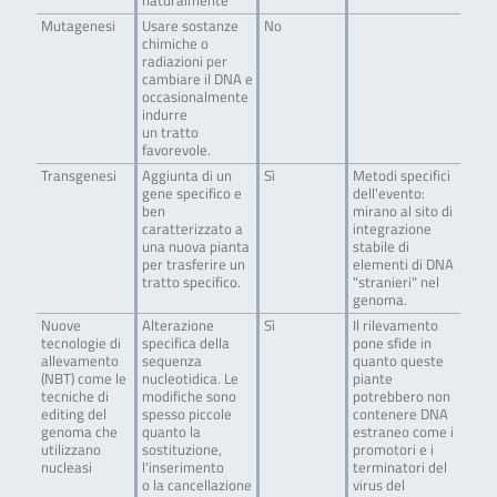
naturalmente
Mutagenesi
Usare sostanze
No
chimiche o
radiazioni per
cambiare il DNA e
occasionalmente
indurre
un tratto
favorevole.
Transgenesi
Aggiunta di un
Sì
Metodi specifici
gene specifico e
dell'evento:
ben
mirano al sito di
caratterizzato a
integrazione
una nuova pianta
stabile di
per trasferire un
elementi di DNA
tratto specifico.
"stranieri" nel
genoma.
Nuove
Alterazione
Sì
Il rilevamento
tecnologie di
specifica della
pone sfide in
allevamento
sequenza
quanto queste
(NBT) come le
nucleotidica. Le
piante
tecniche di
modifiche sono
potrebbero non
editing del
spesso piccole
contenere DNA
genoma che
quanto la
estraneo come i
utilizzano
sostituzione,
promotori e i
nucleasi
l'inserimento
terminatori del
o la cancellazione
virus del