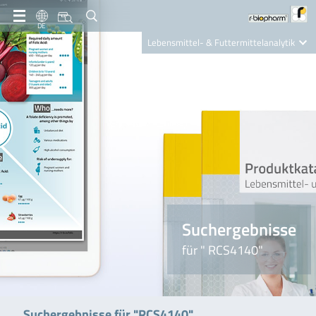
DE
Lebensmittel- & Futtermittelanalytik
Clinical Diagnostics
R-Biopharm AG
Nutrition Care
Suchergebnisse
für " RCS4140"
Suchergebnisse für "RCS4140"