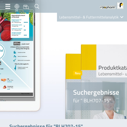
DE
Lebensmittel- & Futtermittelanalytik
Clinical Diagnostics
R-Biopharm AG
Nutrition Care
Suchergebnisse
für " BLH707-15"
Suchergebnisse für "BLH707-15"