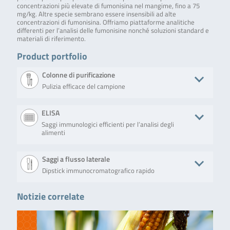
concentrazioni più elevate di fumonisina nel mangime, fino a 75
mg/kg. Altre specie sembrano essere insensibili ad alte
concentrazioni di fumonisina. Offriamo piattaforme analitiche
differenti per l’analisi delle fumonisine nonché soluzioni standard e
materiali di riferimento.
Product portfolio
Colonne di purificazione
Pulizia efficace del campione
Product
Descrizione
No. of tests/amount
Art. No.
ELISA
Saggi immunologici efficienti per l’analisi degli
QualiT Pure™
Solid phase
50 columns (syringe
TC-QP2100-
alimenti
Multi-Ergot
clean-up
format)
50
Alkaloid MS
column for the
purification of
Product
Descrizione
No. of tests/amount
Art. No
Saggi a flusso laterale
multi-
mycotoxins.
Dipstick immunocromatografico rapido
RIDASCREEN®
RIDASCREEN®
Microtiter plate
R341
Fumonisin ECO
Fumonisin ECO is a
with 96 wells (12
Continua a
competitive
strips with 8 wells
Notizie correlate
leggere
Product
Descrizione
No. of tests/amount
Art. No
enzyme
each)
immunoassay for
RIDA®QUICK
RIDA®QUICK Fumonisin
20 x test strips
R560
the quantitative
QualiT Pure™
Solid phase
50 columns (syringe
TC-QP1100-
Fumonisin
RQS ECO is a
determination of
Multi-tox MS
clean-up
format)
50
RQS ECO
quantitative