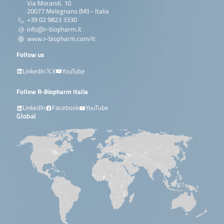
Via Morandi, 10
20077 Melegnano (MI) - Italia
+39 02 9823 3330
info@r-biopharm.it
www.r-biopharm.com/it
Follow us
LinkedIn
X
YouTube
Follow R-Biopharm Italia
LinkedIn
Facebook
YouTube
Global