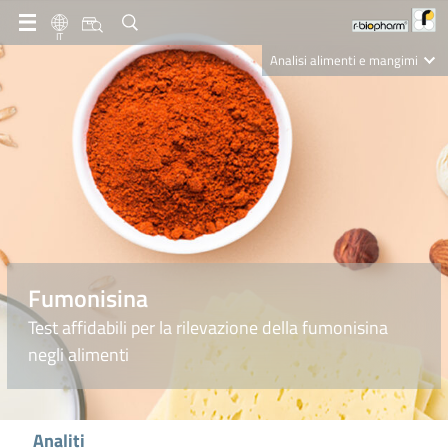
IT
Analisi alimenti e mangimi
Diagnostica Clinica
R-Biopharm AG
Nutrition Care
Fumonisina
Test affidabili per la rilevazione della fumonisina
negli alimenti
Analiti