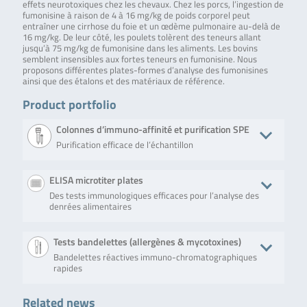
effets neurotoxiques chez les chevaux. Chez les porcs, l’ingestion de
fumonisine à raison de 4 à 16 mg/kg de poids corporel peut
entraîner une cirrhose du foie et un œdème pulmonaire au-delà de
16 mg/kg. De leur côté, les poulets tolèrent des teneurs allant
jusqu’à 75 mg/kg de fumonisine dans les aliments. Les bovins
semblent insensibles aux fortes teneurs en fumonisine. Nous
proposons différentes plates-formes d’analyse des fumonisines
ainsi que des étalons et des matériaux de référence.
Product portfolio
Colonnes d’immuno-affinité et purification SPE
Purification efficace de l’échantillon
Produit
Description
No. of tests/amount
Art. No.
ELISA microtiter plates
Des tests immunologiques efficaces pour l’analyse des
QualiT Pure™
Solid phase
50 columns (syringe
TC-QP2100-
denrées alimentaires
Multi-Ergot
clean-up
format)
50
Alkaloid MS
column for the
purification of
Produit
Description
No. of tests/amount
Art. No
Tests bandelettes (allergènes & mycotoxines)
multi-
mycotoxins.
Bandelettes réactives immuno-chromatographiques
RIDASCREEN®
RIDASCREEN®
Microtiter plate
R341
rapides
Fumonisin ECO
Fumonisin ECO is a
with 96 wells (12
En savoir plus
competitive
strips with 8 wells
enzyme
each)
Related news
Produit
Description
No. of tests/amount
Art. No
immunoassay for