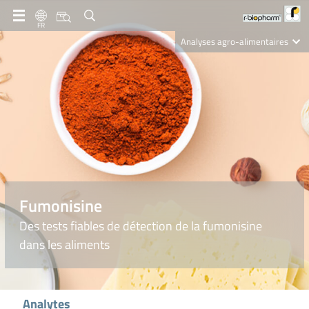
FR
Analyses agro-alimentaires
Diagnostics
R-Biopharm AG
Nutrition Care
Fumonisine
Des tests fiables de détection de la fumonisine
dans les aliments
Analytes