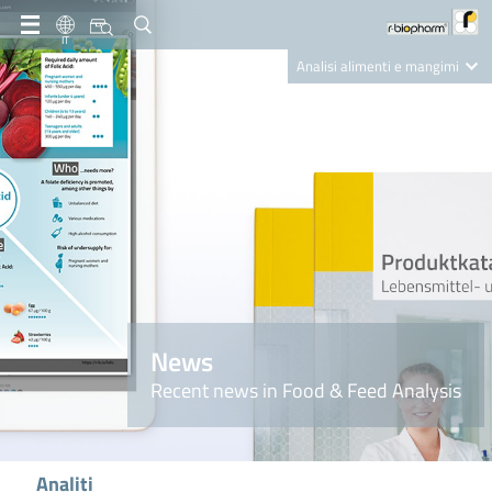
IT
Analisi alimenti e mangimi
Diagnostica Clinica
R-Biopharm AG
Nutrition Care
News
Recent news in Food & Feed Analysis
Analiti