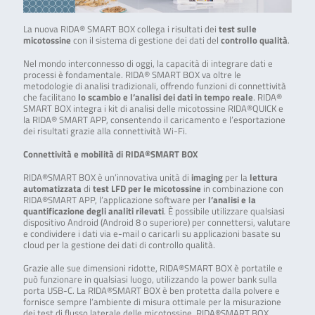
La nuova RIDA® SMART BOX collega i risultati dei
test sulle
micotossine
con il sistema di gestione dei dati del
controllo qualità
.
Nel mondo interconnesso di oggi, la capacità di integrare dati e
processi è fondamentale. RIDA® SMART BOX va oltre le
metodologie di analisi tradizionali, offrendo funzioni di connettività
che facilitano
lo scambio e l’analisi dei dati in tempo reale
. RIDA®
SMART BOX integra i kit di analisi delle micotossine RIDA®QUICK e
la RIDA® SMART APP, consentendo il caricamento e l’esportazione
dei risultati grazie alla connettività Wi-Fi.
Connettività e mobilità di RIDA®SMART BOX
RIDA®SMART BOX è un’innovativa unità di
imaging
per la
lettura
automatizzata
di
test LFD per le micotossine
in combinazione con
RIDA®SMART APP, l’applicazione software per
l’analisi e la
quantificazione degli analiti rilevati
. È possibile utilizzare qualsiasi
dispositivo Android (Android 8 o superiore) per connettersi, valutare
e condividere i dati via e-mail o caricarli su applicazioni basate su
cloud per la gestione dei dati di controllo qualità.
Grazie alle sue dimensioni ridotte, RIDA®SMART BOX è portatile e
può funzionare in qualsiasi luogo, utilizzando la power bank sulla
porta USB-C. La RIDA®SMART BOX è ben protetta dalla polvere e
fornisce sempre l’ambiente di misura ottimale per la misurazione
dei test di flusso laterale delle micotossine. RIDA®SMART BOX