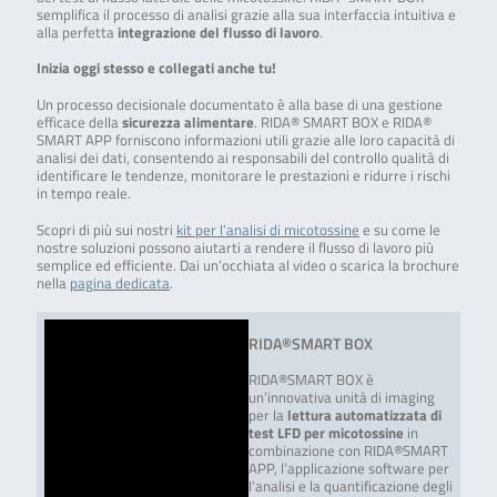
semplifica il processo di analisi grazie alla sua interfaccia intuitiva e
alla perfetta
integrazione del flusso di lavoro
.
Inizia oggi stesso e collegati anche tu!
Un processo decisionale documentato è alla base di una gestione
efficace della
sicurezza alimentare
. RIDA® SMART BOX e RIDA®
SMART APP forniscono informazioni utili grazie alle loro capacità di
analisi dei dati, consentendo ai responsabili del controllo qualità di
identificare le tendenze, monitorare le prestazioni e ridurre i rischi
in tempo reale.
Scopri di più sui nostri
kit per l’analisi di micotossine
e su come le
nostre soluzioni possono aiutarti a rendere il flusso di lavoro più
semplice ed efficiente. Dai un’occhiata al video o scarica la brochure
nella
pagina dedicata
.
RIDA®SMART BOX
RIDA®SMART BOX è
un’innovativa unità di imaging
per la
lettura automatizzata di
test LFD per micotossine
in
combinazione con RIDA®SMART
APP, l’applicazione software per
l’analisi e la quantificazione degli