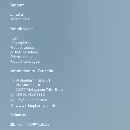
Support
Contatti
Distributors
Pubblicazioni
Flyer
Infographics
Product videos
R-BioTube videos
Videotrainings
Product catalogue
Informazioni sull’azienda
R-Biopharm Italia Srl
Via Morandi, 10
20077 Melegnano (MI) - Italia
+39 02 9823 3330
info@r-biopharm.it
www.r-biopharm.com/it
Follow us
LinkedIn
X
YouTube