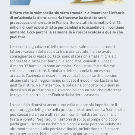
Il fatto che la salmonella sia stata trovata in alimenti per l’infanzia
di un’azienda lattiero-casearia francese ha destato serie
preoccupazioni non solo in Francia. Sono stati richiamati più di 12
milioni di confezioni di latte per bambini e lo scandalo è in continuo
aumento. Ecco perché la salmonella è così pericolosa e quello che
puoi fare.
Le recenti segnalazioni della presenza di salmonella in prodotti
lattiero-caseari della società francese Lactalis, hanno avuto
conseguenze di vasta portata: sono state richiamate migliaia di
tonnellate di latte per bambini e sono stati coinvolti 83 paesi.
Almeno 37 bambini si sono ammalati. Sono state fatte diverse
critiche al produttore. Il ministro dell’economia francese ha
accusato l’azienda di essere intervenuta troppo tardi, e persino
alcune catene di negozi hanno criticato il modo in cui Lactalis ha
gestito il ritiro. Nel frattempo, la polizia ha condotto incursioni in
diversi siti di produzione e il governo ha annunciato che rafforzerà
le regole di controllo per l’industria lattiero-casearia.
Lo scandalo dimostra ancora una volta quanto sia importante il
monitoraggio dell’igiene nella produzione alimentare. La Salmonella
può causare diarrea e altri sintomi come mal di stomaco, mal di
testa e vomito. Negli adulti, i sintomi di solito scompaiono dopo
pochi giorni. Tuttavia nei bambini piccoli e nelle persone indebolite,
altamente sensibili alla perdita di liquidi, un’infezione può essere
molto pericolosa. Nei casi più gravi può portare al collasso