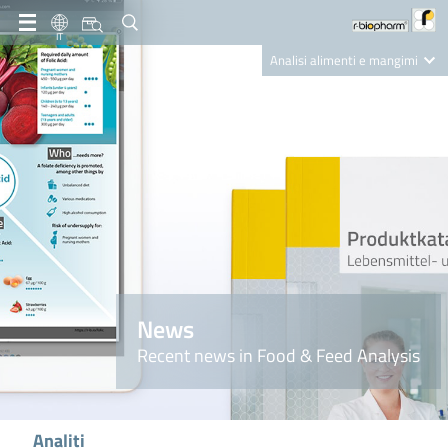
IT
Analisi alimenti e mangimi
Diagnostica Clinica
R-Biopharm AG
Nutrition Care
News
Recent news in Food & Feed Analysis
Analiti