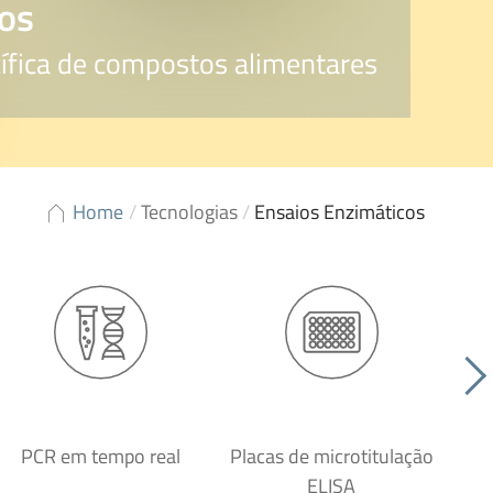
os
ífica de compostos alimentares
Home
/
Tecnologias
/
Ensaios Enzimáticos
PCR em tempo real
Placas de microtitulação
Ti
ELISA