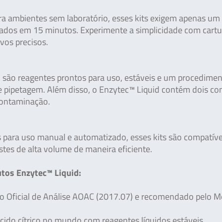
ra ambientes sem laboratório, esses kits exigem apenas um
tados em 15 minutos. Experimente a simplicidade com cart
vos precisos.
uid são reagentes prontos para uso, estáveis e um procedime
e pipetagem. Além disso, o Enzytec™ Liquid contém dois co
contaminação.
os para uso manual e automatizado, esses kits são compatív
stes de alta volume de maneira eficiente.
tos Enzytec™ Liquid:
Oficial de Análise AOAC (2017.07) e recomendado pelo 
ácido cítrico no mundo com reagentes líquidos estáveis.