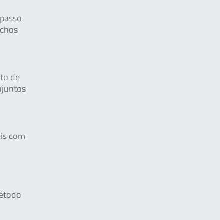
 passo
uchos
nto de
njuntos
eis com
Método