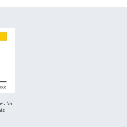
os. Na
ais