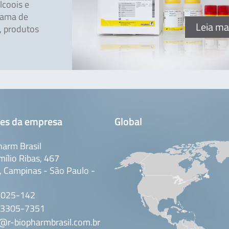
lcoois e
gama de
Leia ma
a, produtos
es da empresa
Global
arm Brasil
mílio Ribas, 467
 Campinas - São Paulo -
3025-142
 3305-7351
@r-biopharmbrasil.com.br