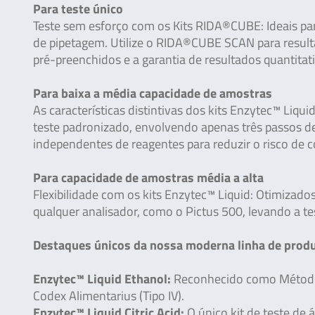
Para teste único
Teste sem esforço com os Kits RIDA®CUBE: Ideais pa
de pipetagem. Utilize o RIDA®CUBE SCAN para resul
pré-preenchidos e a garantia de resultados quantitati
Para baixa a média capacidade de amostras
As características distintivas dos kits Enzytec™ Liq
teste padronizado, envolvendo apenas três passos d
independentes de reagentes para reduzir o risco de 
Para capacidade de amostras média a alta
Flexibilidade com os kits Enzytec™ Liquid: Otimizad
qualquer analisador, como o Pictus 500, levando a te
Destaques únicos da nossa moderna linha de produ
Enzytec™ Liquid Ethanol:
Reconhecido como Método 
Codex Alimentarius (Tipo IV).
Enzytec™ Liquid Citric Acid:
O único kit de teste de 