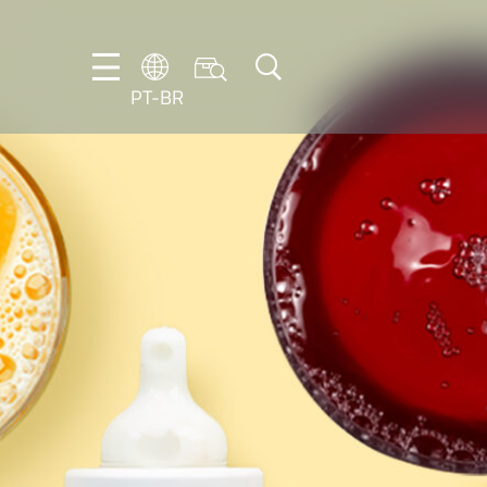
PT-BR
DE
ES
FR
NL
EN
IT
PT-
BR