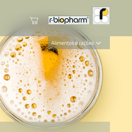
Alimentos e rações
Clinical Diagnostics
R-Biopharm AG
Nutrition Care