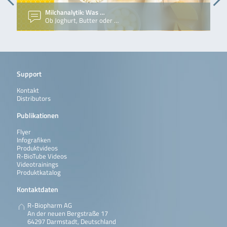
Succinic acid
Test zur
Milchanalytik: Was …
Bestimmung von
Ob Joghurt, Butter oder …
Bernsteinsäure in
Lebensmitteln und
anderen
Probenmaterialien.
Weiterlesen
Support
Enzytec™ Sodium
Enzytec™ Sodium
Test-Kit für 400
Kontakt
ist ein
Bestimmungen auf
Distributors
enzymatischer
automatischem
Assay zur
Analysegerät
Publikationen
Bestimmung von
Natrium in
Reagenzien:
Flyer
Lebensmitteln und
# 1: Puffer (> 0,050
Infografiken
anderen
mol/l): 4 Flaschen mit
Produktvideos
Probenmaterialien.
ca. 20 ml
R-BioTube Videos
# 2: R2 – GAL (GAL < 50
Videotrainings
KU/l): 4 Flaschen mit
Weiterlesen
Produktkatalog
ca. 20 ml
# 3: R3 – DIL
Kontaktdaten
(Verdünner < 0,2 mol/l):
4 Flaschen mit
R-Biopharm AG
ca. 8,5 ml
An der neuen Bergstraße 17
# 4: R4 – ONPG (ONPG
64297 Darmstadt, Deutschland
< 50 mmol/l): 2