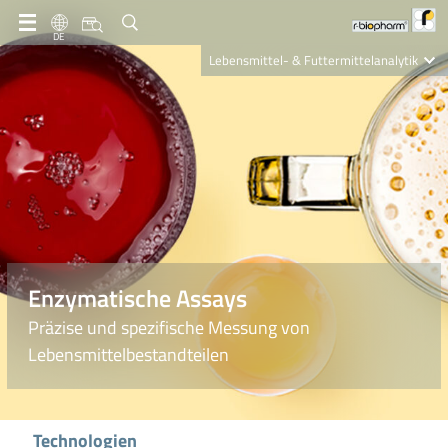
DE
Lebensmittel- & Futtermittelanalytik
Clinical Diagnostics
R-Biopharm AG
Nutrition Care
Enzymatische Assays
Präzise und spezifische Messung von
Lebensmittelbestandteilen
Technologien