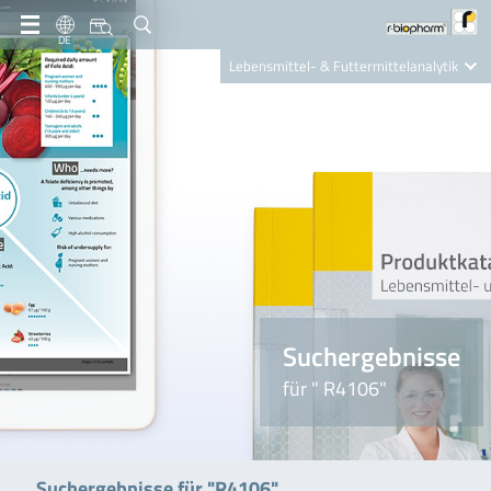
DE
Lebensmittel- & Futtermittelanalytik
Clinical Diagnostics
R-Biopharm AG
Nutrition Care
Suchergebnisse
für " R4106"
Suchergebnisse für "R4106"