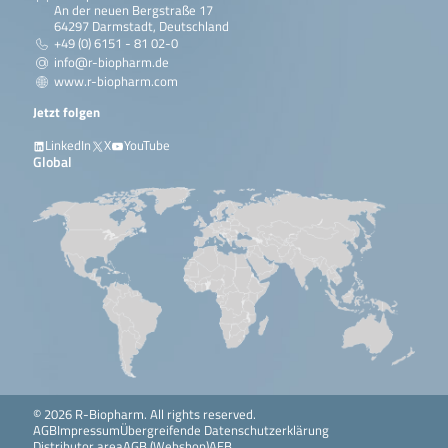
An der neuen Bergstraße 17
64297 Darmstadt, Deutschland
+49 (0) 6151 - 81 02-0
info@r-biopharm.de
www.r-biopharm.com
Jetzt folgen
LinkedIn
X
YouTube
Global
© 2026 R-Biopharm. All rights reserved.
AGB
Impressum
Übergreifende Datenschutzerklärung
Distributor area
AGB (Webshop)
AEB