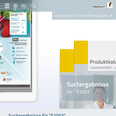
DE
Lebensmittel- & Futtermittelanalytik
Clinical Diagnostics
R-Biopharm AG
Nutrition Care
Suchergebnisse
für " S1053"
Suchergebnisse für "S1053"